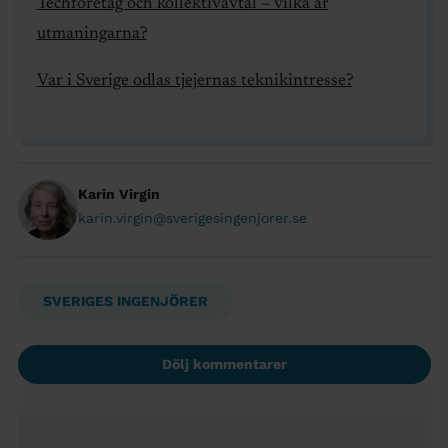
Techföretag och kollektivavtal – vilka är
utmaningarna?
Var i Sverige odlas tjejernas teknikintresse?
Karin Virgin
karin.virgin@sverigesingenjorer.se
SVERIGES INGENJÖRER
Dölj kommentarer