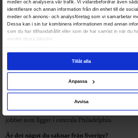
medier och analysera vår trafik. Vi vidarebefordrar även såd
– En stor skillnad ä
identifierare och annan information från din enhet till de socia
avsaknaden av infor
medier och annons- och analysföretag som vi samarbetar m
Dessa kan i sin tur kombinera informationen med annan info
möten, folk tar var
som du har tillhandahållit eller som de har samlat in när du h
fikarast eller lunchra
använt deras tjänster.
Tyvärr blir den soci
av jobbet lidande nä
Tillåt alla
ytorna inte finns.
Hur bor du?
Anpassa
– Jag bor tillsamm
Peter Kimstrand. Foto: Privat
Avvisa
min familj i ett parh
förort till Philadelphia. Jag har 45 minuter på cykel 
jobbet som ligger i centrala Philadelphia.
Är det något du saknar från Sverige?