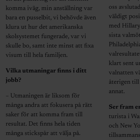
oss avslutad
komma iväg, min anställning var
väldigt pos
bara en pusselbit, vi behövde även
med Hillary
klura ut hur det amerikanska
sista valmöt
skolsystemet fungerade, var vi
Philadelphi
skulle bo, samt inte minst att fixa
valresultate
visum till hela familjen.
klart sent 
Vilka utmaningar finns i ditt
valnatten v
jobb?
återigen till
annat.
– Utmaningen är liksom för
många andra att fokusera på rätt
Ser fram e
saker för att komma fram till
turista i W
resultat. Det finns hela tiden
och New Y
många stickspår att välja på.
tillsamman