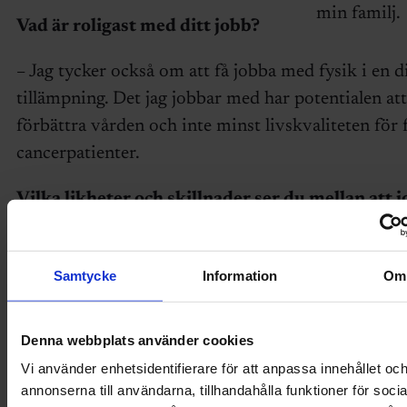
min familj.
Vad är roligast med ditt jobb?
– Jag tycker också om att få jobba med fysik i en d
tillämpning. Det jag jobbar med har potentialen att
förbättra vården och inte minst livskvaliteten för
cancerpatienter.
Vilka likheter och skillnader ser du mellan att j
Sverige och i USA?
– Likheterna för mig personligen är arbetsverktyg
Samtycke
Information
Om
arbetsuppgifterna, jag jobbar med ungefär samma 
med samma verktyg. De stora skillnaderna är att ja
Denna webbplats använder cookies
har min arbetsplats på sjukhuset, det är en helt an
Vi använder enhetsidentifierare för att anpassa innehållet oc
jämfört med kontoret i Stockholm.
annonserna till användarna, tillhandahålla funktioner för socia