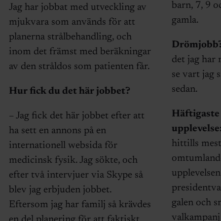
barn, 7, 9 o
Jag har jobbat med utveckling av
gamla.
mjukvara som används för att
planerna strålbehandling, och
Drömjobb
inom det främst med beräkningar
det jag har 
av den stråldos som patienten får.
se vart jag 
sedan.
Hur fick du det här jobbet?
Häftigaste
– Jag fick det här jobbet efter att
upplevelse
ha sett en annons på en
hittills mes
internationell websida för
omtumland
medicinsk fysik. Jag sökte, och
upplevelsen
efter två intervjuer via Skype så
presidentva
blev jag erbjuden jobbet.
galen och s
Eftersom jag har familj så krävdes
valkampanj
en del planering för att faktiskt