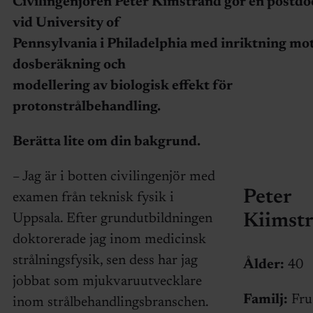
Civilingenjören Peter Kimstrand gör en postdo
vid University of
Pennsylvania i Philadelphia med inriktning mo
dosberäkning och
modellering av biologisk effekt för
protonstrålbehandling.
Berätta lite om din bakgrund.
– Jag är i botten civilingenjör med
Peter
examen från teknisk fysik i
Uppsala. Efter grundutbildningen
Kiimst
doktorerade jag inom medicinsk
strålningsfysik, sen dess har jag
Ålder:
40
jobbat som mjukvaruutvecklare
Familj:
Fru 
inom strålbehandlingsbranschen.