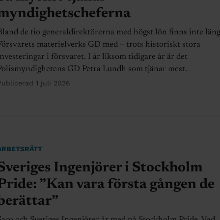
myndighetscheferna
Bland de tio generaldirektörerna med högst lön finns inte län
Försvarets materielverks GD med – trots historiskt stora
investeringar i försvaret. I år liksom tidigare år är det
Polismyndighetens GD Petra Lundh som tjänar mest.
Publicerad 1 juli 2026
ARBETSRÄTT
Sveriges Ingenjörer i Stockholm
Pride: ”Kan vara första gången de
berättar”