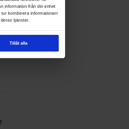
n information från din enhet
 tur kombinera informationen
deras tjänster.
at
bete
Tillåt alla
tal
et
e