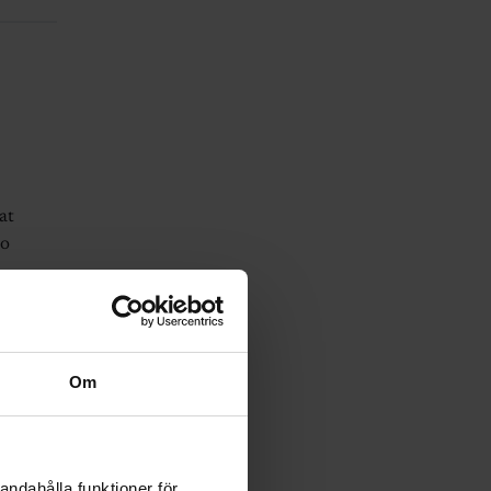
at
to
es •
faces
Om
andahålla funktioner för