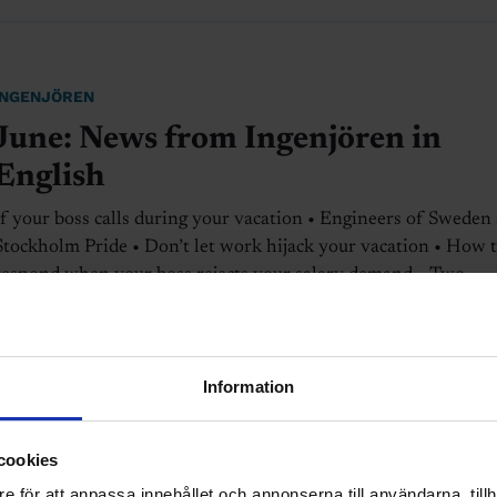
INGENJÖREN
June: News from Ingenjören in
English
If your boss calls during your vacation • Engineers of Sweden 
Stockholm Pride • Don’t let work hijack your vacation • How 
respond when your boss rejects your salary demand • Two
engineering roles exempted from government’s new salary rul
Scania orders full office return despite union concerns • Volvo 
criticism in the US – Union: “Risk of misinterpretation”
Information
Publicerad 25 juni 2026
cookies
e för att anpassa innehållet och annonserna till användarna, tillh