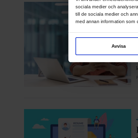
sociala medier och analysera 
till de sociala medier och a
med annan information som du 
Avvisa