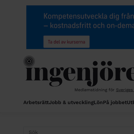
Medlemstidning för
Sveriges
Arbetsrätt
Jobb & utveckling
Lön
På jobbet
Ut