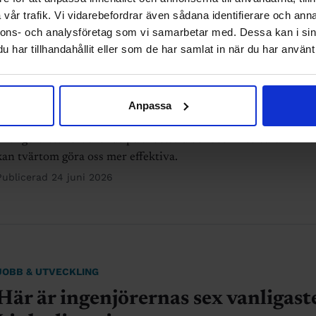
vår trafik. Vi vidarebefordrar även sådana identifierare och anna
JOBB & UTVECKLING
nnons- och analysföretag som vi samarbetar med. Dessa kan i sin
har tillhandahållit eller som de har samlat in när du har använt 
En timme per arbetsdag gör vi ann
än jobb
En timme per arbetsdag. Så mycket tid ägnar vi åt annat än ar
Anpassa
när vi är på jobbet. Men att kolla mobilen, ringa ett privat sam
eller göra ett kort ärende på arbetstid behöver inte vara fel – d
kan tvärtom göra oss mer effektiva.
Publicerad 24 juni 2026
JOBB & UTVECKLING
Här är ingenjörernas sex vanligast