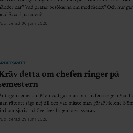
Saco och Sveriges Ingenjörer är med på Stockholm Pride. Vad
händer där? Vad pratar besökarna om med facket? Och hur gå
med Saco i paraden?
Publicerad 30 juni 2026
ARBETSRÄTT
Kräv detta om chefen ringer på
semestern
Äntligen semester. Men vad gör man om chefen ringer? Vad h
man rätt att säga nej till och vad måste man göra? Helene Sjö
förbundsjurist på Sveriges Ingenjörer, svarar.
Publicerad 29 juni 2026