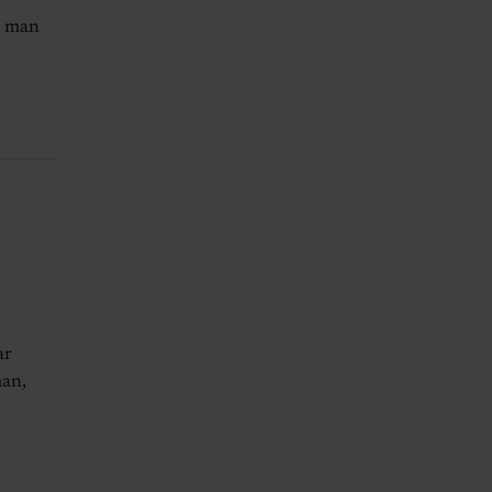
r man
ar
man,