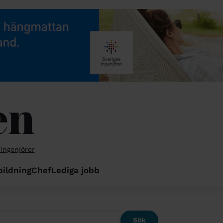
 Ingenjörer
bildning
Chef
Lediga jobb
Sök