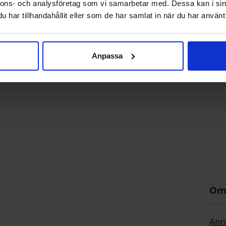
Unga chefer är mer uppskattade ä
nnons- och analysföretag som vi samarbetar med. Dessa kan i sin
har tillhandahållit eller som de har samlat in när du har använt 
de själva tror
Unga chefer, framför allt kvinnor, har ofta ett annat ledarskap
äldre och manliga chefer. Därför är de mer uppskattade av
Anpassa
medarbetare i alla åldrar.
Om 
Ann