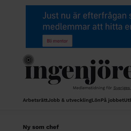
Medlemstidning för
Sveriges
Arbetsrätt
Jobb & utveckling
Lön
På jobbet
Ut
Ny som chef