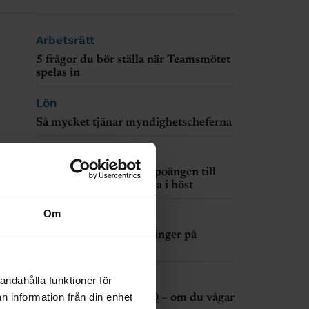
Arbetsrätt
5 frågor du bör ställa när Teamsmötet
spelas in
Lön
Så mycket tjänar myndighetscheferna
Utbildning
e
Så hög blev antagningspoängen till
tt du
ingenjörsutbildningarna i höst
Om
Arbetsrätt
Kräv detta om chefen ringer på
semestern
Ingenjören
andahålla funktioner för
n information från din enhet
Här kan du testa ditt IQ – om du vågar