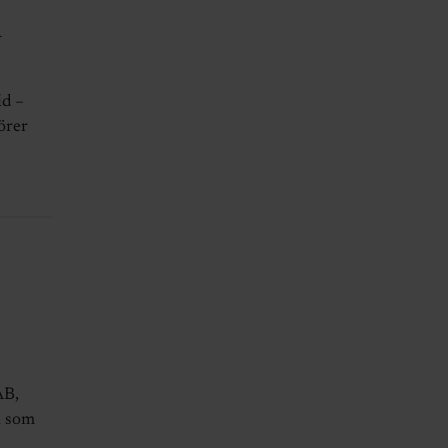
n
id –
örer
AB,
n som