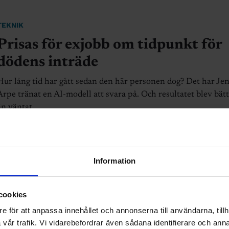
TEKNIK
Prisas för exjobb om tidpunkt för
dödens inträde
Hur lång tid har gått sedan den här personen dog? Det har Je
Arpe tränat en AI-modell att svara på. Och resultatet blev bät
än väntat.
Information
TEKNIK
cookies
Debatt: ”Sverige måste satsa på
e för att anpassa innehållet och annonserna till användarna, tillh
vår trafik. Vi vidarebefordrar även sådana identifierare och anna
raffinering, inte bara bryta malm”