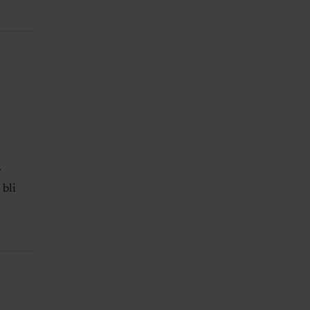
r
 bli