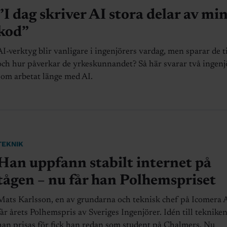
”I dag skriver AI stora delar av mi
kod”
AI-verktyg blir vanligare i ingenjörers vardag, men sparar de t
och hur påverkar de yrkeskunnandet? Så här svarar två ingenj
som arbetat länge med AI.
TEKNIK
Han uppfann stabilt internet på
tågen – nu får han Polhemspriset
Mats Karlsson, en av grundarna och teknisk chef på Icomera 
får årets Polhemspris av Sveriges Ingenjörer. Idén till teknike
han prisas för fick han redan som student på Chalmers. Nu