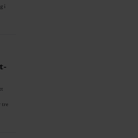
g i
t-
tt
 tre