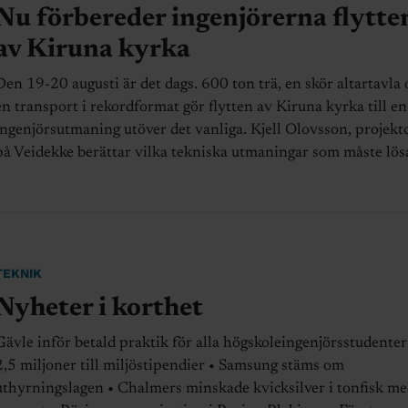
Nu förbereder ingenjörerna flytte
av Kiruna kyrka
Den 19-20 augusti är det dags. 600 ton trä, en skör altartavla 
en transport i rekordformat gör flytten av Kiruna kyrka till en
ingenjörsutmaning utöver det vanliga. Kjell Olovsson, projekt
på Veidekke berättar vilka tekniska utmaningar som måste lös
TEKNIK
Nyheter i korthet
Gävle inför betald praktik för alla högskoleingenjörsstudenter
2,5 miljoner till miljöstipendier • Samsung stäms om
uthyrningslagen • Chalmers minskade kvicksilver i tonfisk m