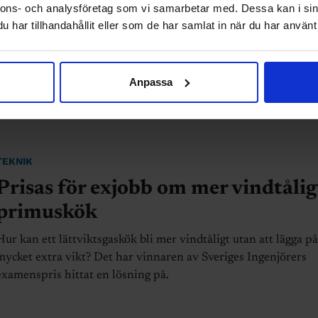
nnons- och analysföretag som vi samarbetar med. Dessa kan i sin
Sverige står inför ett vägval. Antingen bygger vi fabrikerna s
har tillhandahållit eller som de har samlat in när du har använt 
raffinerar framtidens metaller, eller så låter vi Kina fortsätta
kontrollera den globala teknologin.
Anpassa
TEKNIK
Prisas för exjobb om mer vindtålig
primuskök
Hur kan ett lättviktsgaskök bli mer vindtåligt utan att lägga på
mycket extra vikt? Det har vinnaren av Sveriges Ingenjörers
examenspris hittat en lösning på.