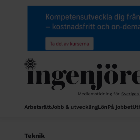
Medlemstidning för
Sveriges
Arbetsrätt
Jobb & utveckling
Lön
På jobbet
Ut
Teknik