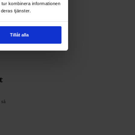
 tur kombinera informationen
om
deras tjänster.
Tillåt alla
t
 så