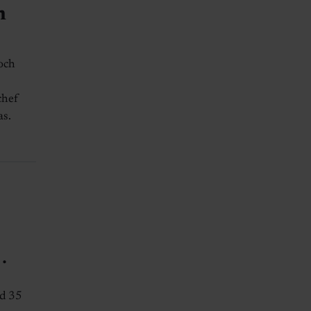
n
och
chef
as.
 •
ed 35