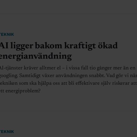
TEKNIK
AI ligger bakom kraftigt ökad
energianvändning
AI-tjänster kräver alltmer el – i vissa fall tio gånger mer än en
googling. Samtidigt växer användningen snabbt. Vad gör vi nä
tekniken som ska hjälpa oss att bli effektivare själv riskerar att
ett energiproblem?
TEKNIK