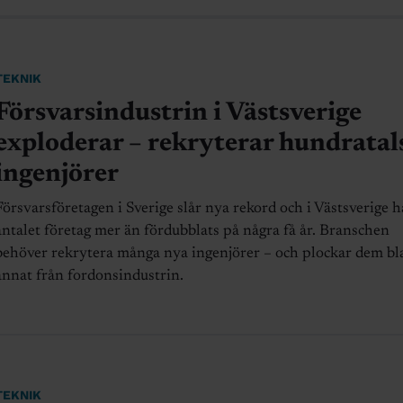
TEKNIK
Försvarsindustrin i Västsverige
exploderar – rekryterar hundratal
ingenjörer
Försvarsföretagen i Sverige slår nya rekord och i Västsverige h
antalet företag mer än fördubblats på några få år. Branschen
behöver rekrytera många nya ingenjörer – och plockar dem bl
annat från fordonsindustrin.
TEKNIK