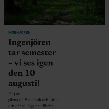
INGENJÖREN
Ingenjören
tar semester
– vi ses igen
den 10
augusti!
Följ oss
gärna på Facebook och Linke
dIn där vi lägger ut lästips