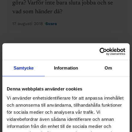
göra? Varför inte bara sluta jobba och se
vad som händer då?
17 augusti 2018
Svara
Ulf Kruse
Helt rätt: jag har blivit egenanställd
och det är toppen!
Samtycke
Information
Om
använder mig av en matchningstjänst
och blir kontaktad av företag som
Denna webbplats använder cookies
verkligen vill ha min profil.
Vi använder enhetsidentifierare för att anpassa innehållet
Mejla mig för tips.
och annonserna till användarna, tillhandahålla funktioner
ulf.kruse@kriktor.com
för sociala medier och analysera vår trafik. Vi
vidarebefordrar även sådana identifierare och annan
27 augusti 2018
Svara
information från din enhet till de sociala medier och