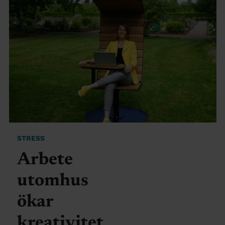
STRESS
Arbete
utomhus
ökar
kreativitet