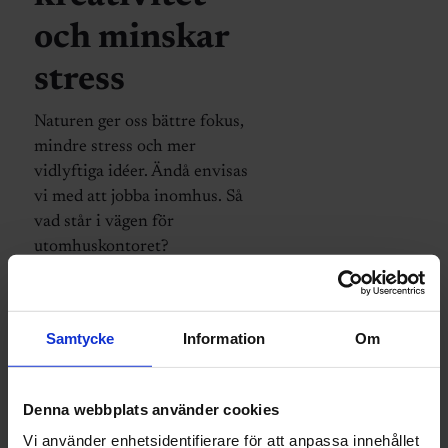
och minskar
stress
Naturen ger oss bättre fokus,
mindre stress och mer
vidlyftiga idéer. Ändå envisas
vi med att jobba inomhus. Så
vad står i vägen för
utomhuskontoret?
Samtycke
Information
Om
Denna webbplats använder cookies
Vi använder enhetsidentifierare för att anpassa innehållet