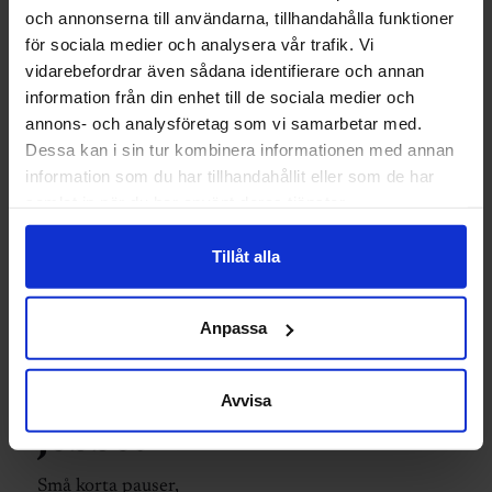
och annonserna till användarna, tillhandahålla funktioner
för sociala medier och analysera vår trafik. Vi
vidarebefordrar även sådana identifierare och annan
information från din enhet till de sociala medier och
annons- och analysföretag som vi samarbetar med.
Dessa kan i sin tur kombinera informationen med annan
information som du har tillhandahållit eller som de har
samlat in när du har använt deras tjänster.
STRESS
Ta en paus:
Tillåt alla
Fem
Anpassa
övningar du
kan testa på
Avvisa
jobbet
Små korta pauser,