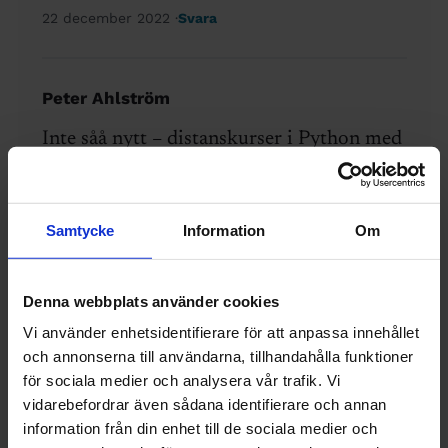
22 december 2022
Svara
Peter Ahlström
Inte såå nytt – distanskurser i Python med
många deltagare finns sedan ett par år vid
sektionen för ingenjörsvetenskap vid
högskolan i Borås – men alla goda kurser
Samtycke
Information
Om
är välkomna!
21 december 2022
Svara
Denna webbplats använder cookies
Vi använder enhetsidentifierare för att anpassa innehållet
och annonserna till användarna, tillhandahålla funktioner
Sura Ingenjören
för sociala medier och analysera vår trafik. Vi
vidarebefordrar även sådana identifierare och annan
Sadla om med 15 HP? Jag är rejält
information från din enhet till de sociala medier och