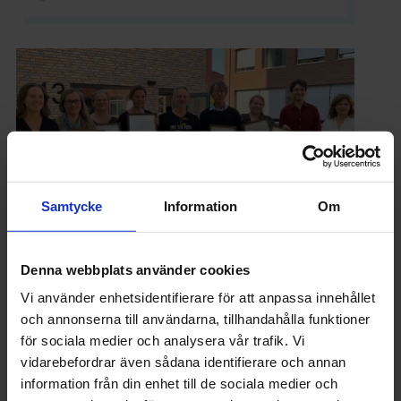
Samtycke
Information
Om
Denna webbplats använder cookies
UTBILDNING
Vi använder enhetsidentifierare för att anpassa innehållet
Sveriges Ingenjörers miljöfond delade ut en
och annonserna till användarna, tillhandahålla funktioner
miljon till forskare
för sociala medier och analysera vår trafik. Vi
vidarebefordrar även sådana identifierare och annan
information från din enhet till de sociala medier och