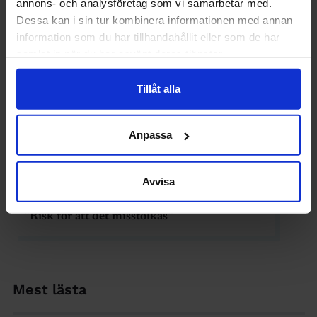
annons- och analysföretag som vi samarbetar med.
Dessa kan i sin tur kombinera informationen med annan
information som du har tillhandahållit eller som de har
samlat in när du har använt deras tjänster.
Tillåt alla
Anpassa
Avvisa
PÅ JOBBET
Volvo kritiseras i USA – Akademikerna:
”Risk för att det misstolkas”
Mest lästa