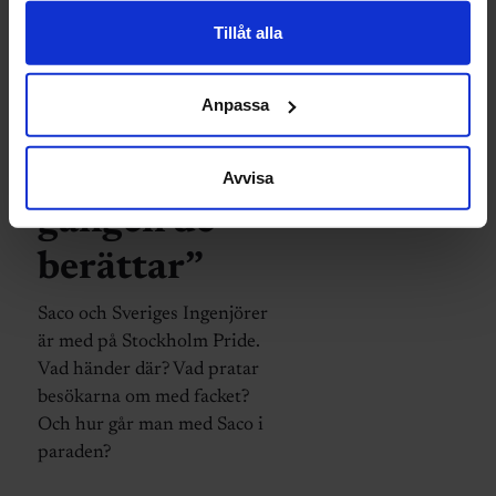
Ingenjörer i
Tillåt alla
Stockholm
Anpassa
Pride: ”Kan
vara första
Avvisa
gången de
berättar”
Saco och Sveriges Ingenjörer
är med på Stockholm Pride.
Vad händer där? Vad pratar
besökarna om med facket?
Och hur går man med Saco i
paraden?