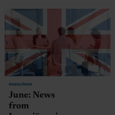
INGENJÖREN
June: News
from