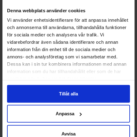
Denna webbplats använder cookies
Vi använder enhetsidentifierare för att anpassa innehållet
och annonserna till användarna, tillhandahålla funktioner
för sociala medier och analysera vår trafik. Vi
vidarebefordrar även sådana identifierare och annan
information från din enhet till de sociala medier och
annons- och analysföretag som vi samarbetar med.
Dessa kan i sin tur kombinera informationen med annan
information som du har tillhandahållit eller som de har
samlat in när du har använt deras tjänster.
Tillåt alla
ÖREBRO UNIVERSITET
Förtroendevalda
Anpassa
tar nya tag
Avvisa