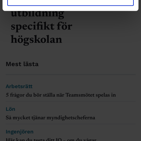
efter
utbildning
specifikt för
högskolan
Mest lästa
Arbetsrätt
5 frågor du bör ställa när Teamsmötet spelas in
Lön
Så mycket tjänar myndighetscheferna
Ingenjören
Här kan du testa ditt IQ – om du vågar