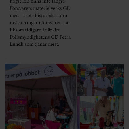
högst lön finns inte längre
Försvarets materielverks GD
med – trots historiskt stora
investeringar i försvaret. I år
liksom tidigare år är det
Polismyndighetens GD Petra
Lundh som tjänar mest.