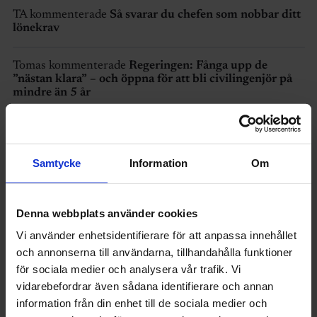
TA kommenterade
Så svarar du chefen som nobbar ditt
lönekrav
Tomas kommenterade
Regeringen: Fånga upp de
”nästan klara” – och öppna för att bli civilingenjör på
mindre än 5 år
Karin kommenterade
Kräv detta om chefen ringer på
semestern
Samtycke
Information
Om
Torbjörn kommenterade
Kräv detta om chefen ringer
på semestern
Denna webbplats använder cookies
Anders kommenterade
En timme per arbetsdag gör vi
Vi använder enhetsidentifierare för att anpassa innehållet
annat än jobb
och annonserna till användarna, tillhandahålla funktioner
för sociala medier och analysera vår trafik. Vi
vidarebefordrar även sådana identifierare och annan
information från din enhet till de sociala medier och