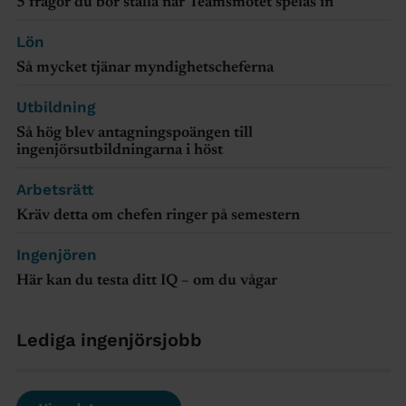
5 frågor du bör ställa när Teamsmötet spelas in
Lön
Så mycket tjänar myndighetscheferna
Utbildning
Så hög blev antagningspoängen till
ingenjörsutbildningarna i höst
Arbetsrätt
Kräv detta om chefen ringer på semestern
Ingenjören
Här kan du testa ditt IQ – om du vågar
Lediga ingenjörsjobb