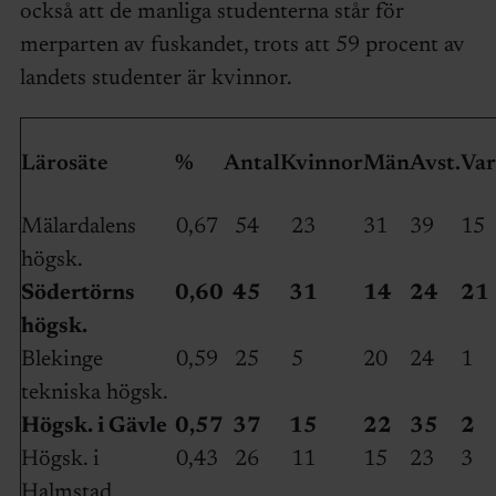
också att de manliga studenterna står för
merparten av fuskandet, trots att 59 procent av
landets studenter är kvinnor.
Lärosäte
%
Antal
Kvinnor
Män
Avst.
Var
Mälardalens
0,67
54
23
31
39
15
högsk.
Södertörns
0,60
45
31
14
24
21
högsk.
Blekinge
0,59
25
5
20
24
1
tekniska högsk.
Högsk. i Gävle
0,57
37
15
22
35
2
Högsk. i
0,43
26
11
15
23
3
Halmstad