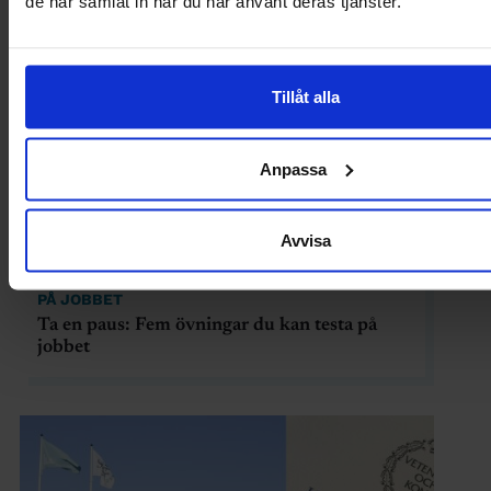
de har samlat in när du har använt deras tjänster.
Tillåt alla
Anpassa
Avvisa
PÅ JOBBET
Ta en paus: Fem övningar du kan testa på
jobbet