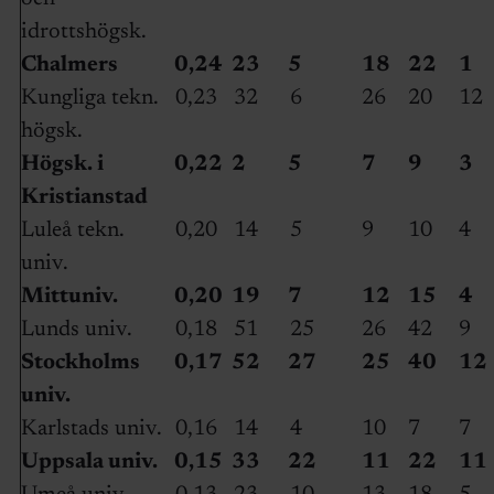
idrottshögsk.
Chalmers
0,24
23
5
18
22
1
Kungliga tekn.
0,23
32
6
26
20
12
högsk.
Högsk. i
0,22
2
5
7
9
3
Kristianstad
Luleå tekn.
0,20
14
5
9
10
4
univ.
Mittuniv.
0,20
19
7
12
15
4
Lunds univ.
0,18
51
25
26
42
9
Stockholms
0,17
52
27
25
40
12
univ.
Karlstads univ.
0,16
14
4
10
7
7
Uppsala univ.
0,15
33
22
11
22
11