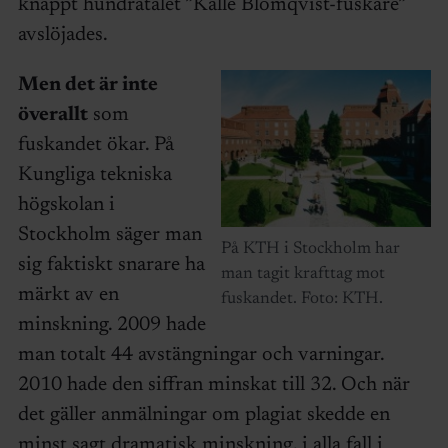
knappt hundratalet ”Kalle Blomqvist-fuskare”
avslöjades.
Men det är inte
överallt
som
fuskandet ökar. På
Kungliga tekniska
högskolan i
Stockholm säger man
På KTH i Stockholm har
sig faktiskt snarare ha
man tagit krafttag mot
märkt av en
fuskandet. Foto: KTH.
minskning. 2009 hade
man totalt 44 avstängningar och varningar.
2010 hade den siffran minskat till 32. Och när
det gäller anmälningar om plagiat skedde en
minst sagt dramatisk minskning, i alla fall i