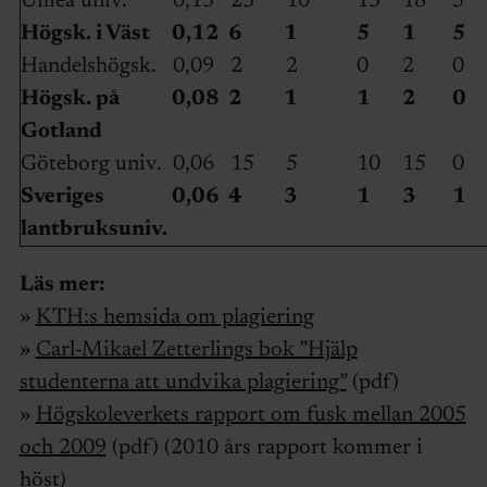
Umeå univ.
0,13
23
10
13
18
5
Högsk. i Väst
0,12
6
1
5
1
5
Handelshögsk.
0,09
2
2
0
2
0
Högsk. på
0,08
2
1
1
2
0
Gotland
Göteborg univ.
0,06
15
5
10
15
0
Sveriges
0,06
4
3
1
3
1
lantbruksuniv.
Läs mer:
»
KTH:s hemsida om plagiering
»
Carl-Mikael Zetterlings bok ”Hjälp
studenterna att undvika plagiering”
(pdf)
»
Högskoleverkets rapport om fusk mellan 2005
och 2009
(pdf) (2010 års rapport kommer i
höst)