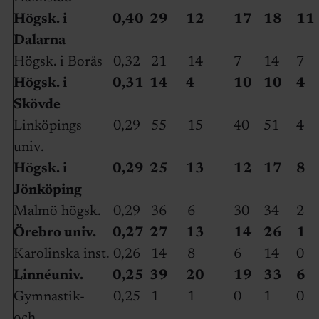
Högsk. i
0,40
29
12
17
18
11
Dalarna
Högsk. i Borås
0,32
21
14
7
14
7
Högsk. i
0,31
14
4
10
10
4
Skövde
Linköpings
0,29
55
15
40
51
4
univ.
Högsk. i
0,29
25
13
12
17
8
Jönköping
Malmö högsk.
0,29
36
6
30
34
2
Örebro univ.
0,27
27
13
14
26
1
Karolinska inst.
0,26
14
8
6
14
0
Linnéuniv.
0,25
39
20
19
33
6
Gymnastik-
0,25
1
1
0
1
0
och