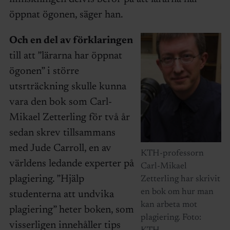
öppnat ögonen, säger han.
Och en del av förklaringen
till att ”lärarna har öppnat
ögonen” i större
utsrträckning skulle kunna
vara den bok som Carl-
Mikael Zetterling för två år
sedan skrev tillsammans
med Jude Carroll, en av
KTH-professorn
världens ledande experter på
Carl-Mikael
plagiering. ”Hjälp
Zetterling har skrivit
en bok om hur man
studenterna att undvika
kan arbeta mot
plagiering” heter boken, som
plagiering. Foto:
visserligen innehåller tips