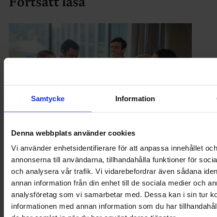
Fortsätt läsa
Samtycke
Information
Denna webbplats använder cookies
Vi använder enhetsidentifierare för att anpassa innehållet oc
PÅ JOBBET
annonserna till användarna, tillhandahålla funktioner för soci
Trött på att kollegorna bara pratar om sina
och analysera vår trafik. Vi vidarebefordrar även sådana iden
barn?
annan information från din enhet till de sociala medier och a
analysföretag som vi samarbetar med. Dessa kan i sin tur 
informationen med annan information som du har tillhandahåll