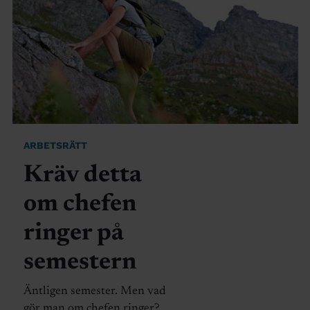
ARBETSRÄTT
Kräv detta
om chefen
ringer på
semestern
Äntligen semester. Men vad
gör man om chefen ringer?