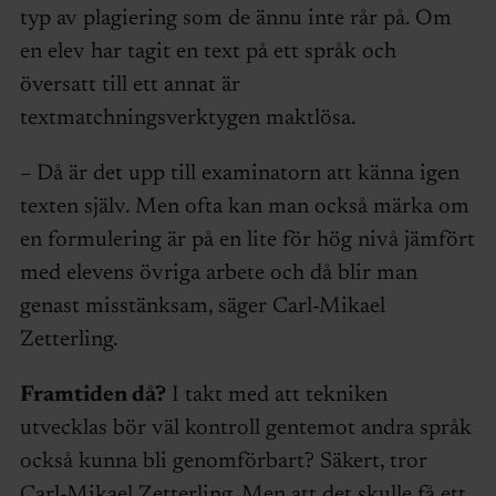
typ av plagiering som de ännu inte rår på. Om
en elev har tagit en text på ett språk och
översatt till ett annat är
textmatchningsverktygen maktlösa.
– Då är det upp till examinatorn att känna igen
texten själv. Men ofta kan man också märka om
en formulering är på en lite för hög nivå jämfört
med elevens övriga arbete och då blir man
genast misstänksam, säger Carl-Mikael
Zetterling.
Framtiden då?
I takt med att tekniken
utvecklas bör väl kontroll gentemot andra språk
också kunna bli genomförbart? Säkert, tror
Carl-Mikael Zetterling. Men att det skulle få ett