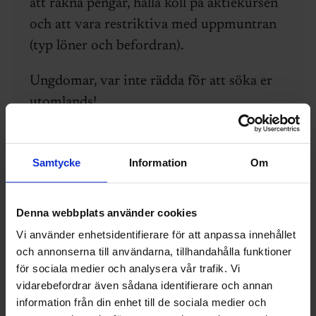
att räkna pengar, hålla koll på aktiekursen
och att vara restriktiva med uppmuntran
(typ löner och befordran).
Ungdomar, var inte rädda för att söka er
utomlands!
05 juni 2025
Svara
Samtycke
Information
Om
Pontus
Denna webbplats använder cookies
”I Danmark gör man sig snabbt av med
Vi använder enhetsidentifierare för att anpassa innehållet
personer som inte levererar…”
och annonserna till användarna, tillhandahålla funktioner
Det här stycket antyder enligt mig inte att
för sociala medier och analysera vår trafik. Vi
ingenjörer är mer eftertraktade i Danmark
vidarebefordrar även sådana identifierare och annan
än Sverige, utan snarare sagt att man får
information från din enhet till de sociala medier och