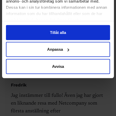
annons- och analysföretag som vi samarbetar med.
mer för att man tar större risker där än
Dessa kan i sin tur kombinera informationen med annan
här. Det i sig är ju då rimligt, men det
information som du har tillhandahållit eller som de har
verkar inte gälla helt att det är solklart
samlat in när du har använt deras tjänster.
bättre på andra sidan sundet.
Tillåt alla
Vore väldigt intressant att höra om
svenska ingenjörer som inte är från Skåne
Anpassa
har samma upplevelse.
30 maj 2025
Svara
Avvisa
Fredrik
Jag instämmer till fullo! Även jag har gjort
en liknande resa med Netcompany som
första anställning efter