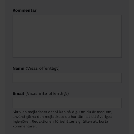
Kommentar
Namn
(Visas offentligt)
Email
(Visas inte offentligt)
Skriv en mejladress där vi kan nå dig. Om du är medlem,
använd gärna den mejladress du har lämnat till Sveriges
Ingenjörer. Redaktionen förbehåller sig rätten att korta i
kommentarer.