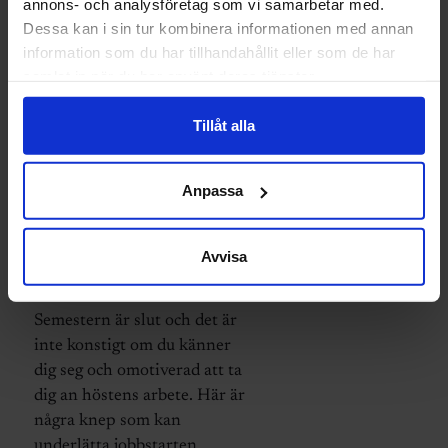
annons- och analysföretag som vi samarbetar med.
Dessa kan i sin tur kombinera informationen med annan
information som du har tillhandahållit eller som de har
samlat in när du har använt deras tjänster.
PÅ JOBBET
Tillåt alla
Opepp att
börja jobba
Anpassa
igen? Tänk så
Avvisa
här
Semestern är slut och det är
inte konstigt om du känner
dig seg och omotiverad att ta
dig an höstens arbete. Här är
några knep som kan
underlätta jobbstarten.