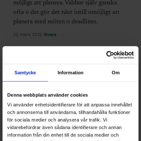
möjligt att planera. Vabbar själv ganska
ofta o det gör det näst intill omöjligt att
planera med möten o deadlines.
22 mars 2012
Svara
Johan
Det varkligen riktigt små skillnader,
Samtycke
Information
Om
försvinnande små. Jag hade trott att det
skulle vara betydligt större skillnad.
Denna webbplats använder cookies
22 mars 2012
Svara
Vi använder enhetsidentifierare för att anpassa innehållet
och annonserna till användarna, tillhandahålla funktioner
för sociala medier och analysera vår trafik. Vi
vidarebefordrar även sådana identifierare och annan
Christina
information från din enhet till de sociala medier och