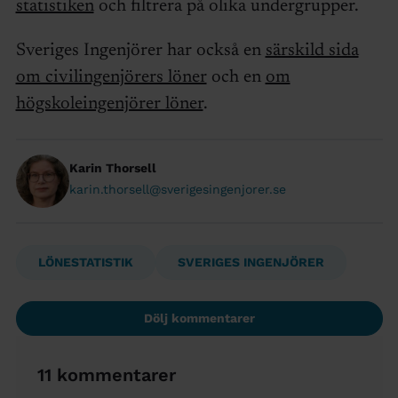
statistiken
och filtrera på olika undergrupper.
Sveriges Ingenjörer har också en
särskild sida
om civilingenjörers löner
och en
om
högskoleingenjörer löner
.
Karin Thorsell
karin.thorsell@sverigesingenjorer.se
LÖNESTATISTIK
SVERIGES INGENJÖRER
Dölj kommentarer
11 kommentarer