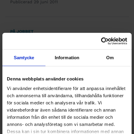
Publicerad 29 juni 2011
PÅ JOBBET
De tog
bussen till
Samtycke
Information
Om
nytt jobb
Denna webbplats använder cookies
Publicerad 28 juni 2011
Vi använder enhetsidentifierare för att anpassa innehållet
och annonserna till användarna, tillhandahålla funktioner
för sociala medier och analysera vår trafik. Vi
vidarebefordrar även sådana identifierare och annan
INGENJÖREN
information från din enhet till de sociala medier och
Forskare ska
annons- och analysföretag som vi samarbetar med.
Dessa kan i sin tur kombinera informationen med annan