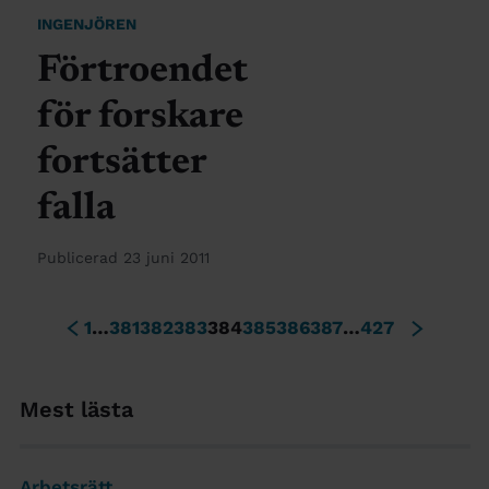
INGENJÖREN
Förtroendet
för forskare
fortsätter
falla
Publicerad 23 juni 2011
1
…
381
382
383
384
385
386
387
…
427
Mest lästa
Arbetsrätt