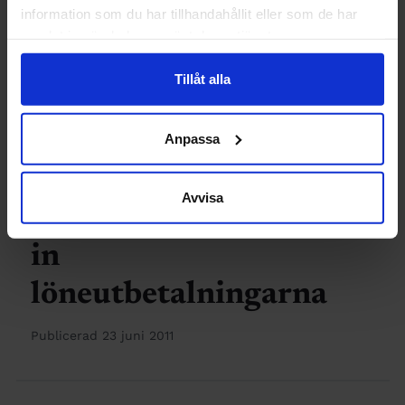
granska
information som du har tillhandahållit eller som de har
samlat in när du har använt deras tjänster.
byggolyckor
Tillåt alla
Publicerad 27 juni 2011
Anpassa
INGENJÖREN
Avvisa
Saab ställer
in
löneutbetalningarna
Publicerad 23 juni 2011