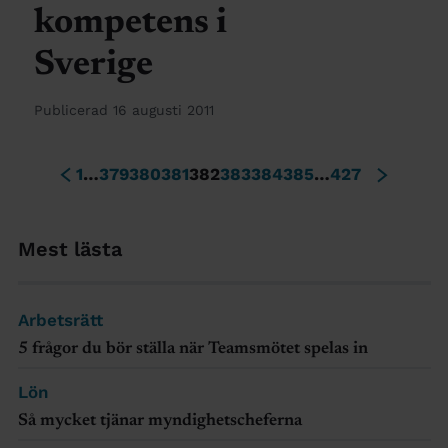
kompetens i
Sverige
Publicerad 16 augusti 2011
1
…
379
380
381
382
383
384
385
…
427
Mest lästa
Arbetsrätt
5 frågor du bör ställa när Teamsmötet spelas in
Lön
Så mycket tjänar myndighetscheferna