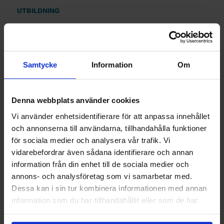
UTBILDNING
Världspremiär
för elbil med
Samtycke
Information
Om
1000hk
Publicerad 18 augusti 2011
Denna webbplats använder cookies
Vi använder enhetsidentifierare för att anpassa innehållet
och annonserna till användarna, tillhandahålla funktioner
för sociala medier och analysera vår trafik. Vi
INGENJÖREN
vidarebefordrar även sådana identifierare och annan
Ingenjören
information från din enhet till de sociala medier och
annons- och analysföretag som vi samarbetar med.
bjuder dig på
Dessa kan i sin tur kombinera informationen med annan
information som du har tillhandahållit eller som de har
bio!
samlat in när du har använt deras tjänster.