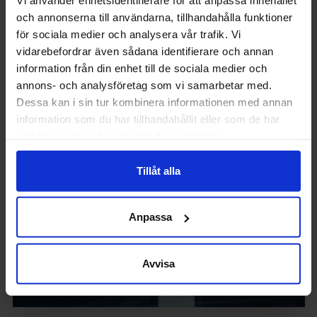
Vi använder enhetsidentifierare för att anpassa innehållet
intressen. En motion till
och annonserna till användarna, tillhandahålla funktioner
Ingenjörsfullmäktige
för sociala medier och analysera vår trafik. Vi
efterlyser nu ett tydligare
vidarebefordrar även sådana identifierare och annan
stöd från facket.
information från din enhet till de sociala medier och
annons- och analysföretag som vi samarbetar med.
Dessa kan i sin tur kombinera informationen med annan
information som du har tillhandahållit eller som de har
samlat in när du har använt deras tjänster.
Tillåt alla
Anpassa
Avvisa