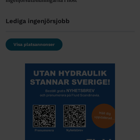
ingenjörsutbildningarna i höst
Lediga ingenjörsjobb
Visa platsannonser