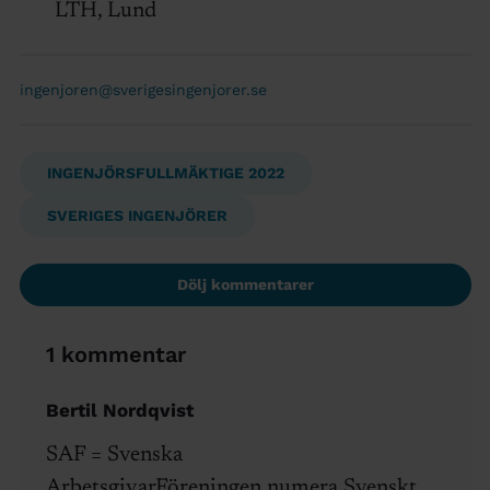
LTH, Lund
ingenjoren@sverigesingenjorer.se
INGENJÖRSFULLMÄKTIGE 2022
SVERIGES INGENJÖRER
Dölj kommentarer
1 kommentar
Bertil Nordqvist
SAF = Svenska
ArbetsgivarFöreningen,numera Svenskt