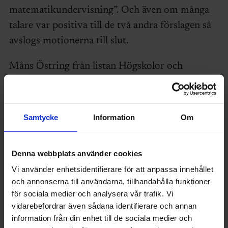
matematikundervisning”. Och även om många
talare var positiva till de två andra förslagen så
avslogs motionerna till slut.
Måns Östring från listan Högskolor och
universitet pekade på att det stora problemet är
att resurserna till ingenjörsutbildningarna
minskat med 40 procent.
Samtycke
Information
Om
– Det är där fokus behöver vara för att vi ska få
kvalitet.
Denna webbplats använder cookies
Vi använder enhetsidentifierare för att anpassa innehållet
En ny punkt skrevs också in i det
och annonserna till användarna, tillhandahålla funktioner
utbildningspolitiska programmet: Stärk
för sociala medier och analysera vår trafik. Vi
vidarebefordrar även sådana identifierare och annan
resurserna till ingenjörsutbildningen och ta bort
information från din enhet till de sociala medier och
produktivitetsavdraget i framtida