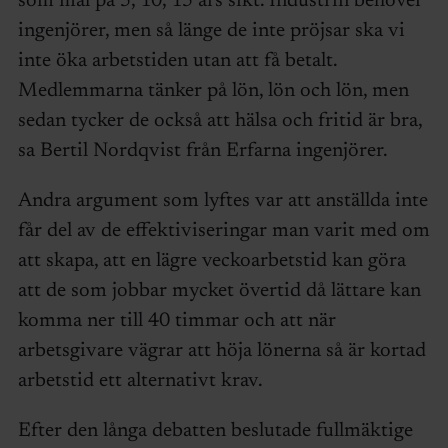
som mål på 5, 10, 15 års sikt. Industrin behöver
ingenjörer, men så länge de inte pröjsar ska vi
inte öka arbetstiden utan att få betalt.
Medlemmarna tänker på lön, lön och lön, men
sedan tycker de också att hälsa och fritid är bra,
sa Bertil Nordqvist från Erfarna ingenjörer.
Andra argument som lyftes var att anställda inte
får del av de effektiviseringar man varit med om
att skapa, att en lägre veckoarbetstid kan göra
att de som jobbar mycket övertid då lättare kan
komma ner till 40 timmar och att när
arbetsgivare vägrar att höja lönerna så är kortad
arbetstid ett alternativt krav.
Efter den långa debatten beslutade fullmäktige