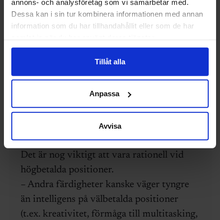
annons- och analysföretag som vi samarbetar med.
04 mars 2023
Svara
Dessa kan i sin tur kombinera informationen med annan
information som du har tillhandahållit eller som de har
samlat in när du har använt deras tjänster.
Affe
Tillåt alla
– Intelligenstester kanske inte är
tillräckliga för att mäta hela spektrumet av
Anpassa
intelligens.
– Rationalitet korrelerar inte
nödvändigtvis med intelligens (alla kan
Avvisa
inte använda sin intelligens under stress).
Det är nog viktigt att vara rationell vid
högbetalda positioner.
– Andra färdigheter kanske väger tyngre
än intelligens på välbetalda positioner
(t.ex. kreativitet, förmåga till multitasking,