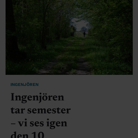
INGENJÖREN
Ingenjören
tar semester
– vi ses igen
den 10