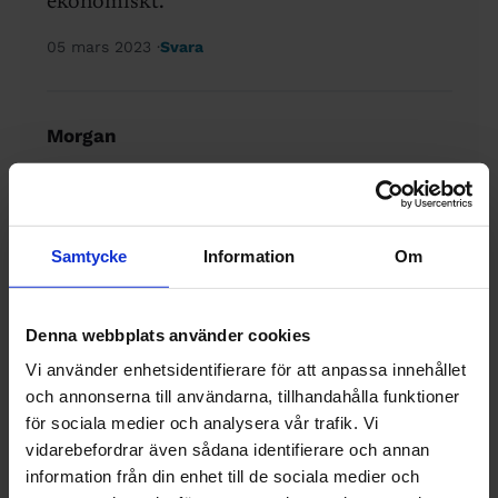
ekonomiskt.
05 mars 2023
Svara
Morgan
Intelligenta personer är mer osäkra –
generellt sett:
https://utforskasinnet.se/intelligenta-
Samtycke
Information
Om
personer-ar-mer-osakra-generellt-sett/
Denna webbplats använder cookies
Psykopater når mer professionell
framgång enligt vetenskapen:
Vi använder enhetsidentifierare för att anpassa innehållet
och annonserna till användarna, tillhandahålla funktioner
https://utforskasinnet.se/psykopater-nar-
för sociala medier och analysera vår trafik. Vi
mer-professionell-framgang-enligt-
vidarebefordrar även sådana identifierare och annan
vetenskapen/
information från din enhet till de sociala medier och