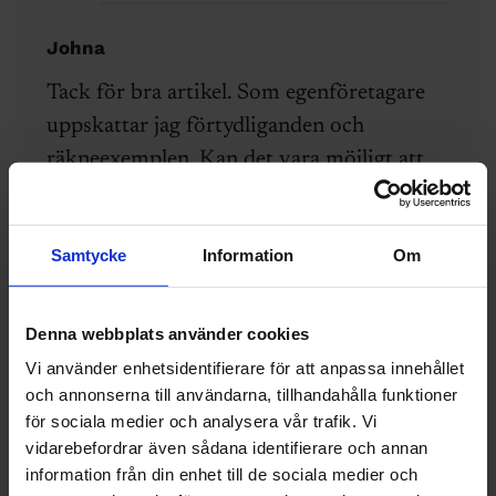
Johna
Tack för bra artikel. Som egenföretagare
uppskattar jag förtydliganden och
räkneexemplen. Kan det vara möjligt att
skapa räknesnurror här, som man kan
använda för att se skatteeffekter?
Samtycke
Information
Om
05 september 2024
Svara
Denna webbplats använder cookies
Anders Hallgren
Vi använder enhetsidentifierare för att anpassa innehållet
och annonserna till användarna, tillhandahålla funktioner
Det hade varit snyggt att kunna
för sociala medier och analysera vår trafik. Vi
erbjuda det men vi har inte resurser
vidarebefordrar även sådana identifierare och annan
att göra en seriös räknesnurra. Tror
information från din enhet till de sociala medier och