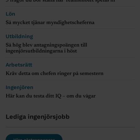
5 frågor du bör ställa när Teamsmötet spelas in
Lön
Så mycket tjänar myndighetscheferna
Utbildning
Så hög blev antagningspoängen till
ingenjörsutbildningarna i höst
Arbetsrätt
Kräv detta om chefen ringer på semestern
Ingenjören
Här kan du testa ditt IQ – om du vågar
Lediga ingenjörsjobb
Visa platsannonser