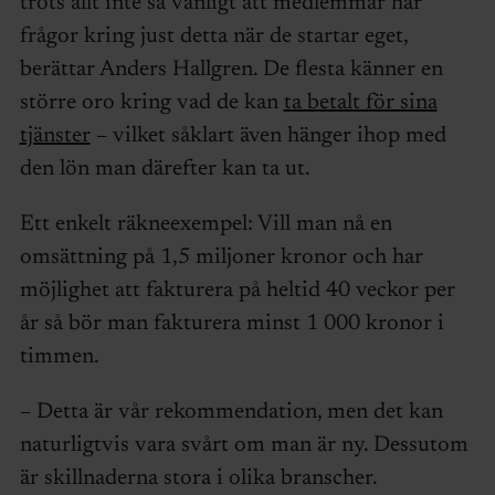
trots allt inte så vanligt att medlemmar har
frågor kring just detta när de startar eget,
berättar Anders Hallgren. De flesta känner en
större oro kring vad de kan
ta betalt för sina
tjänster
– vilket såklart även hänger ihop med
den lön man därefter kan ta ut.
Ett enkelt räkneexempel: Vill man nå en
omsättning på 1,5 miljoner kronor och har
möjlighet att fakturera på heltid 40 veckor per
år så bör man fakturera minst 1 000 kronor i
timmen.
– Detta är vår rekommendation, men det kan
naturligtvis vara svårt om man är ny. Dessutom
är skillnaderna stora i olika branscher.