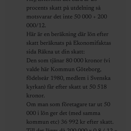
procents skatt på utdelning så
motsvarar det inte 50 000 + 200
000/12.
Här är en beräkning där lön efter
skatt beräknats på Ekonomifaktas
sida Räkna ut din skatt:
Den som tjänar 80 000 kronor (vi
valde här Kommun Göteborg,
födelseår 1980, medlem i Svenska
kyrkan) får efter skatt ut 50 518
kronor.
Om man som företagare tar ut 50
000 i lön ger det (med samma
kommun etc) 36 992 kr efter skatt.
Till det läggs då 200 000 x 0,8 / 12 =