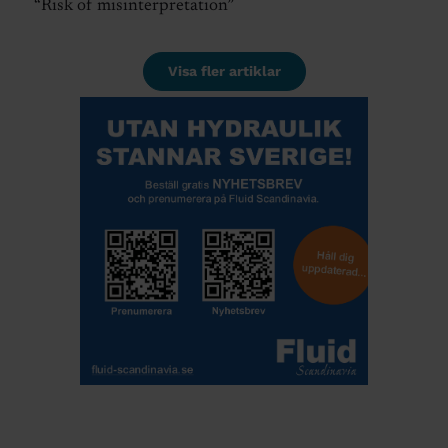
“Risk of misinterpretation”
Visa fler artiklar