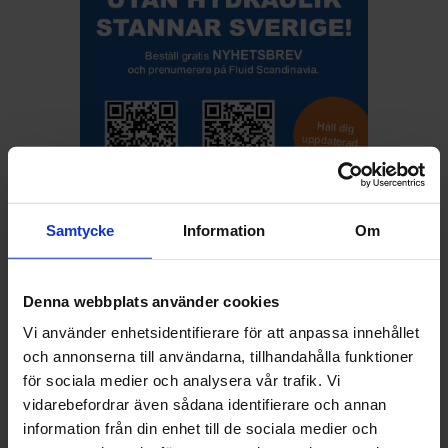
Samtycke
Information
Om
Denna webbplats använder cookies
Senaste kommentarerna
Vi använder enhetsidentifierare för att anpassa innehållet
och annonserna till användarna, tillhandahålla funktioner
TA kommenterade
Så svarar du chefen som nobbar ditt
för sociala medier och analysera vår trafik. Vi
lönekrav
vidarebefordrar även sådana identifierare och annan
information från din enhet till de sociala medier och
Tomas kommenterade
Regeringen: Fånga upp de