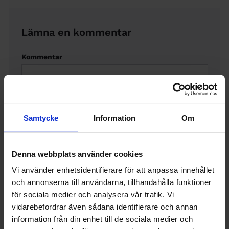
Lämna en kommentar
Kommentar
Samtycke
Information
Om
Denna webbplats använder cookies
Namn
(Visas offentligt)
Vi använder enhetsidentifierare för att anpassa innehållet
och annonserna till användarna, tillhandahålla funktioner
för sociala medier och analysera vår trafik. Vi
Email
(Visas inte offentligt)
vidarebefordrar även sådana identifierare och annan
information från din enhet till de sociala medier och