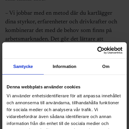
– Vi jobbar med en metod där du kartlägger
dina styrkor, erfarenheter och drivkrafter och
kombinerar det med de behov som finns på
arbetsmarknaden. Det gör det lättare att
synliggöra nästa steg – vilken kompetens
behöver du fylla på med och vad kan nästa steg
bli?
Samtycke
Information
Om
Denna webbplats använder cookies
Om TRR
Vi använder enhetsidentifierare för att anpassa innehållet
och annonserna till användarna, tillhandahålla funktioner
TRR grundades 1974 som en
för sociala medier och analysera vår trafik. Vi
omställningsorganisation för tjänstemännen
vidarebefordrar även sådana identifierare och annan
inom privat sektor, av parterna Svenskt
information från din enhet till de sociala medier och
Näringsliv och PTK. Omkring 30 000 företag