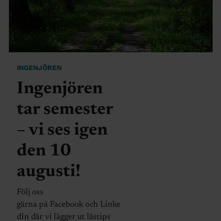
INGENJÖREN
Ingenjören
tar semester
– vi ses igen
den 10
augusti!
Följ oss
gärna på Facebook och Linke
dIn där vi lägger ut lästips