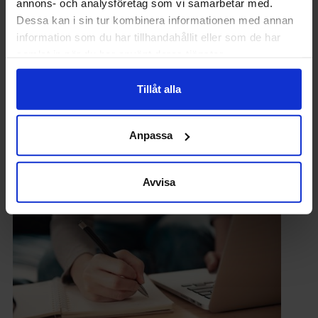
annons- och analysföretag som vi samarbetar med.
Dessa kan i sin tur kombinera informationen med annan
information som du har tillhandahållit eller som de har
samlat in när du har använt deras tjänster.
Tillåt alla
PÅ JOBBET
”Jag vill säga upp mig – är det en bra idé?”
Anpassa
Avvisa