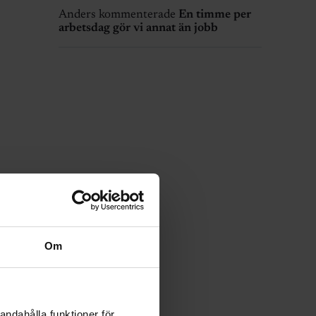
Anders kommenterade
En timme per
arbetsdag gör vi annat än jobb
Om
andahålla funktioner för