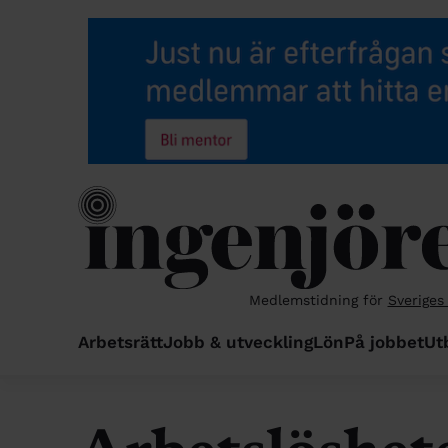
Medlemstidning för
Sveriges
Arbetsrätt
Jobb & utveckling
Lön
På jobbet
Ut