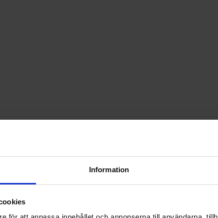
Information
k och energi
cookies
ldningsinriktningar finns det inte heller där
e för att anpassa innehållet och annonserna till användarna, tillh