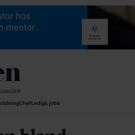
 Ingenjörer
bildning
Chef
Lediga jobb