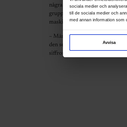
några stora rörelser och siffror
sociala medier och analysera 
till de sociala medier och a
grupp som står ut mest jämfört 
med annan information som du 
maskin. Här har arbetslösheten öka
– Många inom den inriktningen 
Avvisa
den senaste tidens oro på värld
siffrorna går tillbaka när osäker