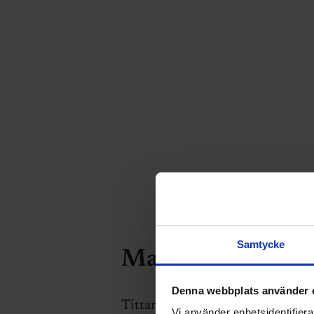
Samtycke
Maskin, elektroni
Denna webbplats använder 
Tittar man närmare på olika utbi
Vi använder enhetsidentifierar