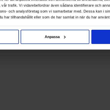
na rör sig också jämnt inom alla grupper. Den
vår trafik. Vi vidarebefordrar även sådana identifierare och anna
nnons- och analysföretag som vi samarbetar med. Dessa kan i sin
med april förra året är högskoleingenjör inom
har tillhandahållit eller som de har samlat in när du har använt 
t från 0,9 i april förra året till 1,6 i år.
jobbar inom exportföretag som drabbats av
Anpassa
smarknaden. Där kan vi förvänta oss att
heten lägger sig.