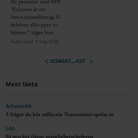
för personer med NPF.
”Ericsson är ett
innovationsföretag. Vi
behöver alla typer av
hjärnor”, säger hon.
Publicerad 11 maj 2026
1
2
3
4
5
6
7
…
427
Mest lästa
Arbetsrätt
5 frågor du bör ställa när Teamsmötet spelas in
Lön
Så mycket tjänar myndighetscheferna