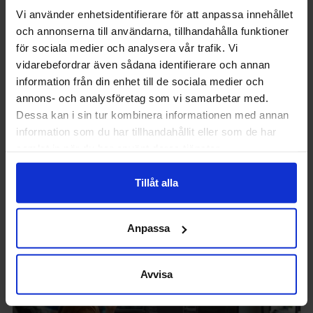
har flest sökt
Vi använder enhetsidentifierare för att anpassa innehållet
och annonserna till användarna, tillhandahålla funktioner
till i höst
för sociala medier och analysera vår trafik. Vi
vidarebefordrar även sådana identifierare och annan
Industriell ekonomi i Lund
information från din enhet till de sociala medier och
och Kristianstads
annons- och analysföretag som vi samarbetar med.
högskoleingenjör i
Dessa kan i sin tur kombinera informationen med annan
datateknik finns bland de
information som du har tillhandahållit eller som de har
som fått flest sökande till i
samlat in när du har använt deras tjänster.
höst. Här är hela listan.
Publicerad 19 maj 2026
Tillåt alla
Anpassa
Avvisa