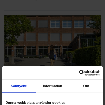
UTBILDNING
Samtycke
Information
Om
De här
ingenjörsprogrammen
Denna webbplats använder cookies