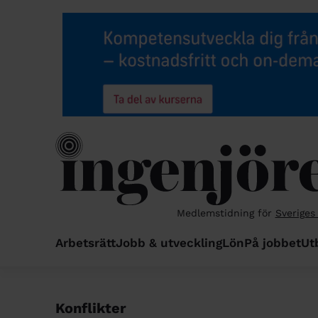
Medlemstidning för
Sveriges
Arbetsrätt
Jobb & utveckling
Lön
På jobbet
Ut
Konflikter