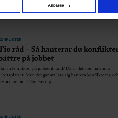
psykologens bästa råd.
Anpassa
KONFLIKTER
Tio råd – Så hanterar du konflikte
bättre på jobbet
Har ni konflikter på jobbet ibland? Då är det som på andra
arbetsplatser. Men det går att lära sig hantera konflikterna oc
styra dem mot något vettigt.
KONFLIKTER