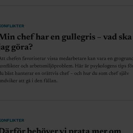
KONFLIKTER
Min chef har en gullegris – vad ska
jag göra?
Att chefen favoriserar vissa medarbetare kan vara en grogrund
konflikter och arbetsmiljöproblem. Här är psykologens tips fö
du bäst hanterar en orättvis chef – och hur du som chef själv
undviker att gå i den fällan.
KONFLIKTER
Därför behöver vi prata mer om