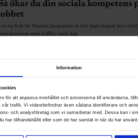
Så ökar du din sociala kompetens 
jobbet
I en ny bok lär Nicolas Jacquemot ut hur man skapar bra relat
med personer man träffar varje dag.
Information
cookies
KONFLIKTER
e för att anpassa innehållet och annonserna till användarna, tillh
Se upp för riskerna med starka
vår trafik. Vi vidarebefordrar även sådana identifierare och anna
kompisrelationer på jobbet
nnons- och analysföretag som vi samarbetar med. Dessa kan i sin
har tillhandahållit eller som de har samlat in när du har använt 
Att ha en nära relation med en kollega på jobbet kan vara en s
trygghet. Men det finns också risker att se upp med. Här är