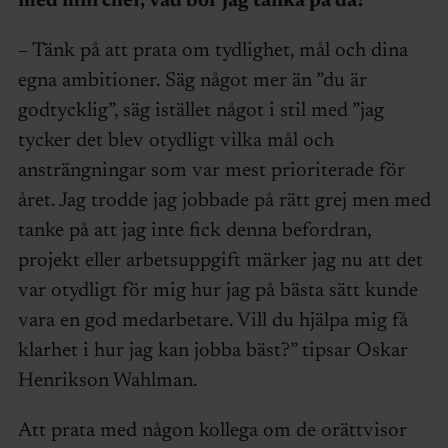
med min chef, vad bör jag tänka på då?
– Tänk på att prata om tydlighet, mål och dina
egna ambitioner. Säg något mer än ”du är
godtycklig”, säg istället något i stil med ”jag
tycker det blev otydligt vilka mål och
ansträngningar som var mest prioriterade för
året. Jag trodde jag jobbade på rätt grej men med
tanke på att jag inte fick denna befordran,
projekt eller arbetsuppgift märker jag nu att det
var otydligt för mig hur jag på bästa sätt kunde
vara en god medarbetare. Vill du hjälpa mig få
klarhet i hur jag kan jobba bäst?” tipsar Oskar
Henrikson Wahlman.
Att prata med någon kollega om de orättvisor