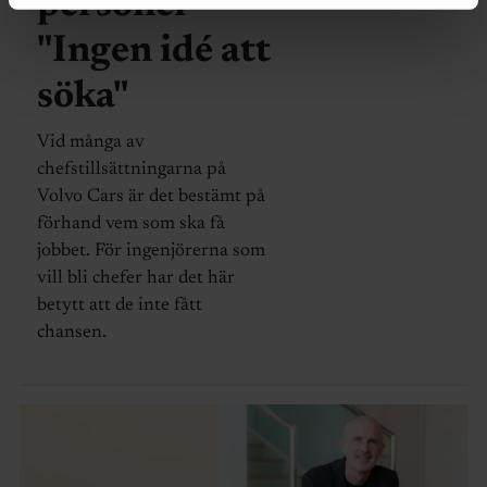
personer –
"Ingen idé att
söka"
Vid många av
chefstillsättningarna på
Volvo Cars är det bestämt på
förhand vem som ska få
jobbet. För ingenjörerna som
vill bli chefer har det här
betytt att de inte fått
chansen.