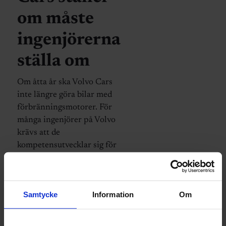
om måste
ingenjörerna
ställa om
Om åtta år ska Volvo Cars
inte längre göra bilar med
förbränningsmotorer. För
många ingenjörer på Volvo
krävs att de
kompetensutvecklar sig för
att klara framtidens
produktion och
utvecklingsarbete.
Samtycke
Information
Om