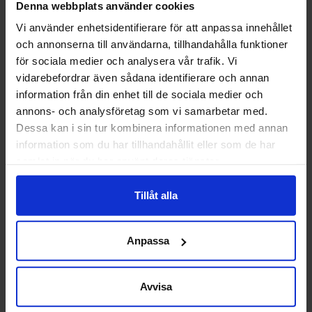
Denna webbplats använder cookies
Vi använder enhetsidentifierare för att anpassa innehållet
och annonserna till användarna, tillhandahålla funktioner
för sociala medier och analysera vår trafik. Vi
vidarebefordrar även sådana identifierare och annan
information från din enhet till de sociala medier och
annons- och analysföretag som vi samarbetar med.
Dessa kan i sin tur kombinera informationen med annan
information som du har tillhandahållit eller som de har
samlat in när du har använt deras tjänster.
VOLVO CARS
Chefstjänster
Tillåt alla
på Volvo
Anpassa
Cars vikta
för vissa
Avvisa