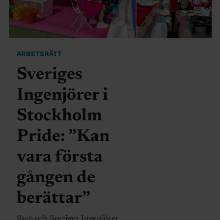
ARBETSRÄTT
Sveriges
Ingenjörer i
Stockholm
Pride: ”Kan
vara första
gången de
berättar”
Saco och Sveriges Ingenjörer