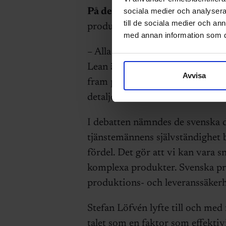
sociala medier och analysera 
På den tredje frågan
om effekti
till de sociala medier och a
produktionschef på Haldex, fram
med annan information som du 
– Alla jobbar med Lean productio
Lean är operativt, men vi försök
Avvisa
fram produkter och hur bygger m
detaljer som förenklar tillverkn
I debatten nämndes de svenska d
tjänstemännens självständighet b
fördel. Det gör att vi kan vara s
komplexa produkter. Svenska pr
produktions- och leveranssäkerhe
Stefan Löfvén lyfte till och me
talet som en faktor som effekti