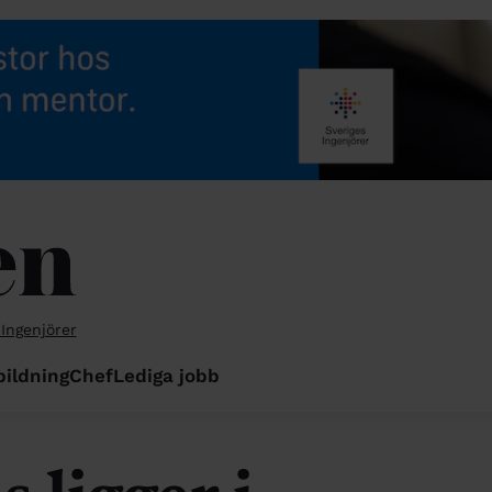
 Ingenjörer
bildning
Chef
Lediga jobb