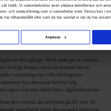
vår trafik. Vi vidarebefordrar även sådana identifierare och anna
vare produktion lyfte Monica Bellgran,
nnons- och analysföretag som vi samarbetar med. Dessa kan i sin
 företagets kvalitetsarbete.
har tillhandahållit eller som de har samlat in när du har använt 
n i dag, sade hon. Frågan är hur man blir unik.
er även tänka på steget innan. Hur tar man
Anpassa
an fabriker där man från början tänkt på alla
ingen?
ygderna flera gånger. Med tanke på de svenska
ör Sverige kunna vända sin litenhet till en
nabba i vändningarna i tillverkningen av
oducenter har dessutom bevisat hög
t, något som inte alltid finns i låglöneländerna.
d fram den svenska du-reformen på 60- och 70-
viserade samarbetet inom den svenska industrin.