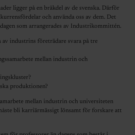
ader ligger på en bråkdel av de svenska. Därför
nkurrensfördelar och använda oss av dem. Det
dagen som arrangerades av Industrikommittén.
av industrins företrädare svara på tre
ingssamarbete mellan industrin och
ingskluster?
enska produktionen?
marbete mellan industrin och universiteten
åste bli karriärmässigt lönsamt för forskare att
tem för professorer än dagens som består i