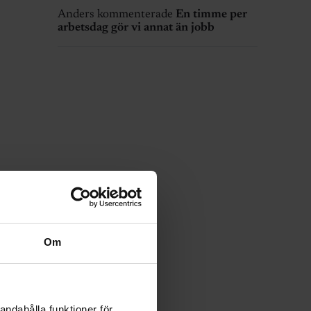
Anders kommenterade
En timme per
arbetsdag gör vi annat än jobb
Om
andahålla funktioner för