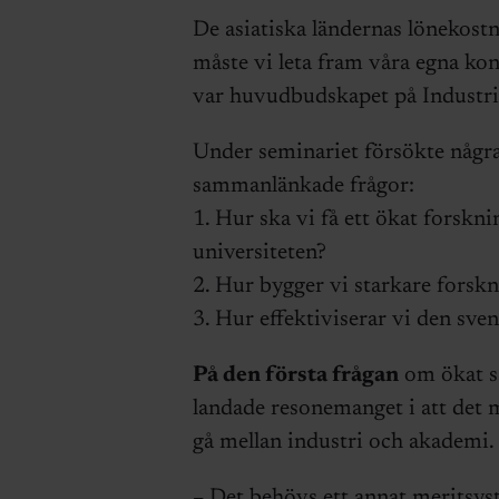
De asiatiska ländernas lönekostn
måste vi leta fram våra egna ko
var huvudbudskapet på Industri
Under seminariet försökte några 
sammanlänkade frågor:
1. Hur ska vi få ett ökat forskn
universiteten?
2. Hur bygger vi starkare forskn
3. Hur effektiviserar vi den sv
På den första frågan
om ökat sa
landade resonemanget i att det m
gå mellan industri och akademi.
– Det behövs ett annat meritsys