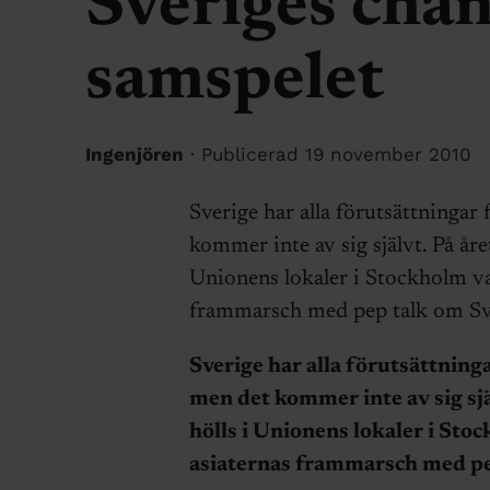
Sveriges chans
samspelet
Ingenjören
· Publicerad 19 november 2010
Sverige har alla förutsättningar f
kommer inte av sig självt. På år
Unionens lokaler i Stockholm va
frammarsch med pep talk om Sver
Sverige har alla förutsättninga
men det kommer inte av sig sj
hölls i Unionens lokaler i St
asiaternas frammarsch med pep