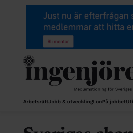
Medlemstidning för
Sveriges
Arbetsrätt
Jobb & utveckling
Lön
På jobbet
Ut