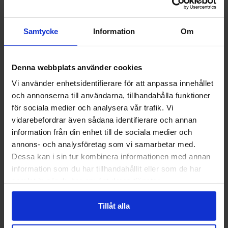
Följ oss
gärna på Facebook och Linke
Samtycke
Information
Om
dIn där vi lägger ut lästips
hela sommaren. Här på
Ingenjören är vi tillbaka den
Denna webbplats använder cookies
10 augusti. Trevlig sommar!
Vi använder enhetsidentifierare för att anpassa innehållet
och annonserna till användarna, tillhandahålla funktioner
för sociala medier och analysera vår trafik. Vi
vidarebefordrar även sådana identifierare och annan
information från din enhet till de sociala medier och
annons- och analysföretag som vi samarbetar med.
Dessa kan i sin tur kombinera informationen med annan
information som du har tillhandahållit eller som de har
samlat in när du har använt deras tjänster.
Tillåt alla