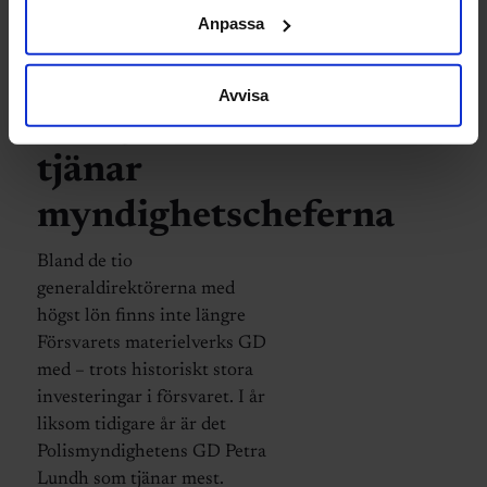
Anpassa
LÖN
Avvisa
Så mycket
tjänar
myndighetscheferna
Bland de tio
generaldirektörerna med
högst lön finns inte längre
Försvarets materielverks GD
med – trots historiskt stora
investeringar i försvaret. I år
liksom tidigare år är det
Polismyndighetens GD Petra
Lundh som tjänar mest.