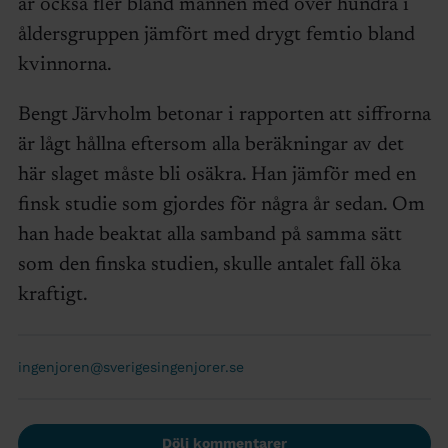
är också fler bland männen med över hundra i
åldersgruppen jämfört med drygt femtio bland
kvinnorna.
Bengt Järvholm betonar i rapporten att siffrorna
är lågt hållna eftersom alla beräkningar av det
här slaget måste bli osäkra. Han jämför med en
finsk studie som gjordes för några år sedan. Om
han hade beaktat alla samband på samma sätt
som den finska studien, skulle antalet fall öka
kraftigt.
ingenjoren@sverigesingenjorer.se
Dölj kommentarer