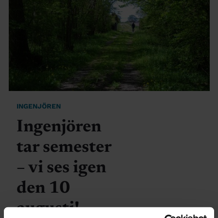
INGENJÖREN
Ingenjören
tar semester
– vi ses igen
den 10
augusti!