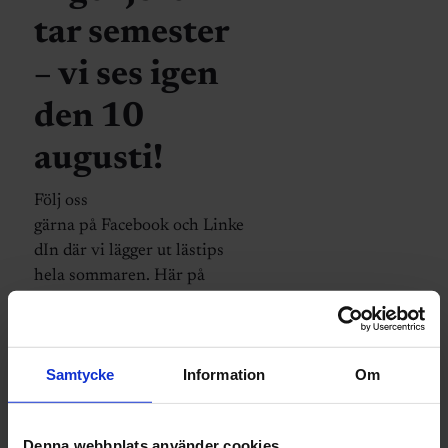
tar semester
– vi ses igen
den 10
augusti!
Följ oss
gärna på Facebook och Linke
dIn där vi lägger ut lästips
hela sommaren. Här på
Ingenjören är vi tillbaka den
10 augusti. Trevlig sommar!
Samtycke
Information
Om
Denna webbplats använder cookies