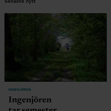
Senaste nytt
INGENJÖREN
Ingenjören
tar semester