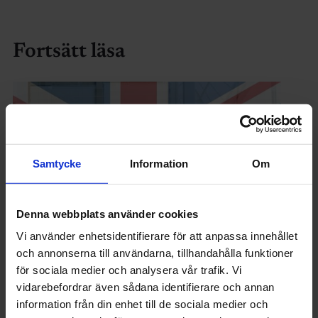
Fortsätt läsa
Samtycke
Information
Om
Denna webbplats använder cookies
Vi använder enhetsidentifierare för att anpassa innehållet
och annonserna till användarna, tillhandahålla funktioner
INGENJÖREN
för sociala medier och analysera vår trafik. Vi
February: News from Ingenjören in English
vidarebefordrar även sådana identifierare och annan
information från din enhet till de sociala medier och