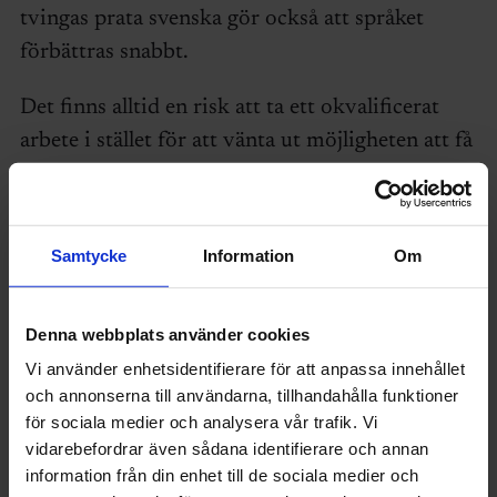
tvingas prata svenska gör också att språket
förbättras snabbt.
Det finns alltid en risk att ta ett okvalificerat
arbete i stället för att vänta ut möjligheten att få
ett jobb som ingenjör. Men både Talat och
Balasz tog chansen. Talat har gått vidare i
Järfälla kommun och är numera
Samtycke
Information
Om
systemförvaltare för ytterligare ett system och
sedan några månader dessutom
Denna webbplats använder cookies
installationssamordnare för kommunens
Vi använder enhetsidentifierare för att anpassa innehållet
beställningar av VVS-arbeten.
och annonserna till användarna, tillhandahålla funktioner
för sociala medier och analysera vår trafik. Vi
Balazs Szabo har gjort samma snabba resa.
vidarebefordrar även sådana identifierare och annan
information från din enhet till de sociala medier och
–Mitt första jobb var på en lägre nivå än jag