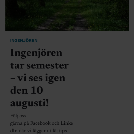
INGENJÖREN
Ingenjören
tar semester
– vi ses igen
den 10
augusti!
Följ oss
gärna på Facebook och Linke
dIn där vi lägger ut lästips