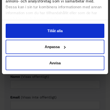
annons- och analysföretag som vi samarbetar med.
Dessa kan i sin tur kombinera informationen med annan
information som du har tillhandahållit eller som de har
Lämna en kommentar
samlat in när du har använt deras tjänster.
Kommentar
Tillåt alla
Anpassa
Avvisa
Namn
(Visas offentligt)
Email
(Visas inte offentligt)