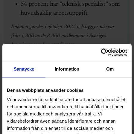
54 procent har ”teknisk specialist” som
huvudsaklig arbetsuppgift
Enkäten gjordes i oktober 2025 och bygger på svar
från 1 300 av de 8 300 medlemmar i Sveriges
Ingenjörer som har eget företag.
Samtycke
Information
Om
Anna Nyström
anna.nystrom@sverigesingenjorer.se
Denna webbplats använder cookies
Vi använder enhetsidentifierare för att anpassa innehållet
och annonserna till användarna, tillhandahålla funktioner
EGET FÖRETAG
LÖN
PENSION
för sociala medier och analysera vår trafik. Vi
vidarebefordrar även sådana identifierare och annan
Dölj kommentarer
information från din enhet till de sociala medier och