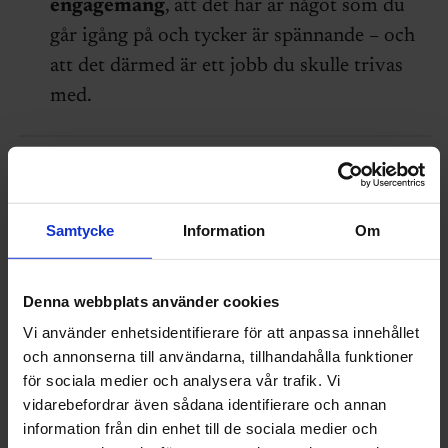
engagemang
, att det här är något som du
går igång på och tycker är spännande – och
att det därmed är ett jobb du skulle trivas
med.
Anna Nyström
anna.nystrom@sverigesingenjorer.se
Samtycke
Information
Om
ANSTÄLLNINGSINTERVJU - TIPS
Denna webbplats använder cookies
REKRYTERING
Vi använder enhetsidentifierare för att anpassa innehållet
och annonserna till användarna, tillhandahålla funktioner
Dölj kommentarer
för sociala medier och analysera vår trafik. Vi
vidarebefordrar även sådana identifierare och annan
1 kommentar
information från din enhet till de sociala medier och