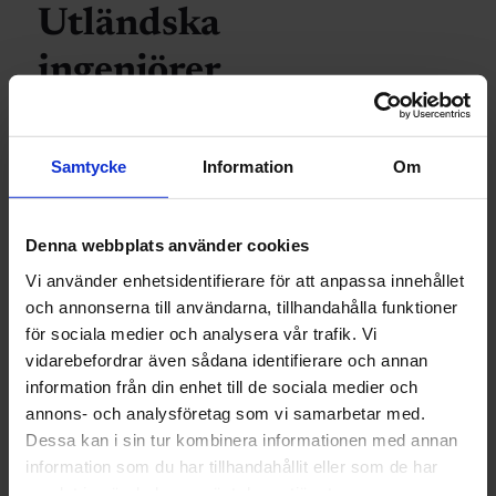
Utländska
ingenjörer
inget för
Volvo?
Samtycke
Information
Om
Publicerad 6 oktober 2011
Denna webbplats använder cookies
Vi använder enhetsidentifierare för att anpassa innehållet
och annonserna till användarna, tillhandahålla funktioner
INGENJÖREN
för sociala medier och analysera vår trafik. Vi
vidarebefordrar även sådana identifierare och annan
Ingenjören
information från din enhet till de sociala medier och
bjuder dig på
annons- och analysföretag som vi samarbetar med.
Dessa kan i sin tur kombinera informationen med annan
bio!
information som du har tillhandahållit eller som de har
samlat in när du har använt deras tjänster.