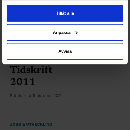
Publicerad 6 oktober 2011
Tillåt alla
Anpassa
INGENJÖREN
Ingenjören
Avvisa
kan bli Årets
Tidskrift
2011
Publicerad 5 oktober 2011
JOBB & UTVECKLING