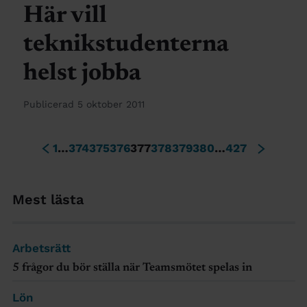
Här vill
teknikstudenterna
helst jobba
Publicerad 5 oktober 2011
1
…
374
375
376
377
378
379
380
…
427
Mest lästa
Arbetsrätt
5 frågor du bör ställa när Teamsmötet spelas in
Lön