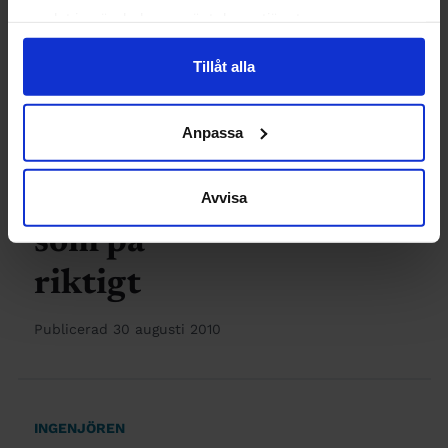
en förebild
samlat in när du har använt deras tjänster.
Publicerad 31 augusti 2010
Tillåt alla
Anpassa
INGENJÖREN
Exjobbet –
Avvisa
som på
riktigt
Publicerad 30 augusti 2010
INGENJÖREN