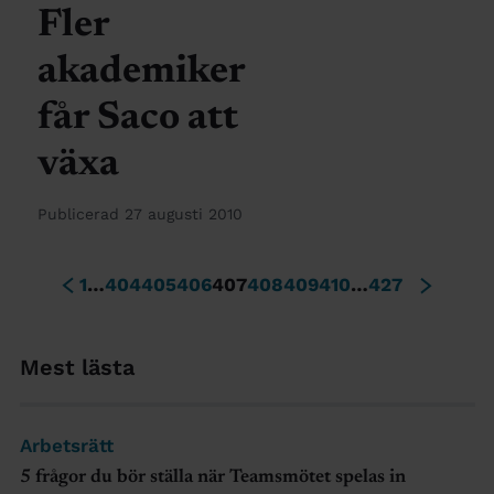
Fler
akademiker
får Saco att
växa
Publicerad 27 augusti 2010
1
…
404
405
406
407
408
409
410
…
427
Mest lästa
Arbetsrätt
5 frågor du bör ställa när Teamsmötet spelas in