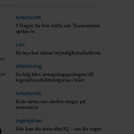
Arbetsrätt
5 frågor du bör ställa när Teamsmötet
spelas in
Lön
Så mycket tjänar myndighetscheferna
den
Utbildning
mar
Så hög blev antagningspoängen till
ingenjörsutbildningarna i höst
Arbetsrätt
Kräv detta om chefen ringer på
semestern
Ingenjören
Här kan du testa ditt IQ – om du vågar
l