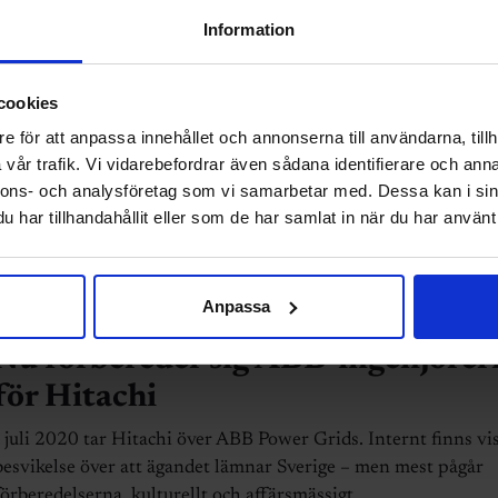
ABB-ingenjörernas löner halkar
Information
efter
På nio år har civilingenjörerna på ABB tappat nio procentenhe
cookies
lön jämfört med snittet för privatanställda civilingenjörer i
e för att anpassa innehållet och annonserna till användarna, tillh
Sveriges Ingenjörer.
vår trafik. Vi vidarebefordrar även sådana identifierare och anna
nnons- och analysföretag som vi samarbetar med. Dessa kan i sin
har tillhandahållit eller som de har samlat in när du har använt 
Anpassa
ABB
Nu förbereder sig ABB-ingenjörer
för Hitachi
I juli 2020 tar Hitachi över ABB Power Grids. Internt finns vi
besvikelse över att ägandet lämnar Sverige – men mest pågår
förberedelserna, kulturellt och affärsmässigt.