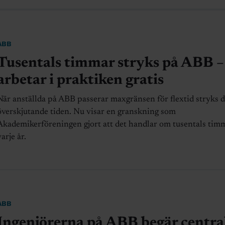
ABB
Tusentals timmar stryks på ABB –
arbetar i praktiken gratis
När anställda på ABB passerar maxgränsen för flextid stryks 
överskjutande tiden. Nu visar en granskning som
Akademikerföreningen gjort att det handlar om tusentals tim
arje år.
ABB
Ingenjörerna på ABB begär centra