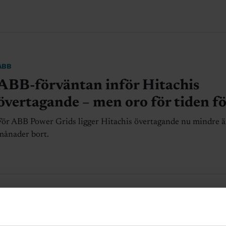
ABB
ABB-förväntan inför Hitachis
övertagande – men oro för tiden f
För ABB Power Grids ligger Hitachis övertagande nu mindre ä
månader bort.
ABB