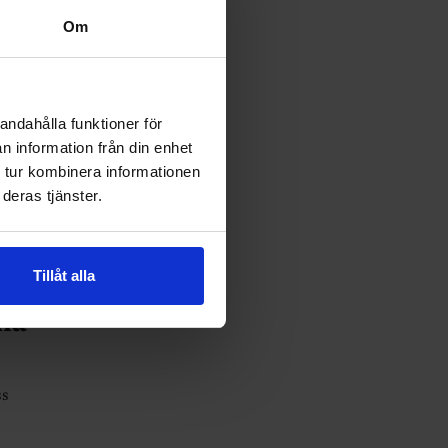
Om
ter i
andahålla funktioner för
n information från din enhet
 tur kombinera informationen
deras tjänster.
Tillåt alla
na
ss