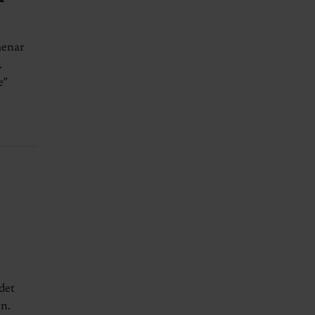
menar
.
e”
det
n.