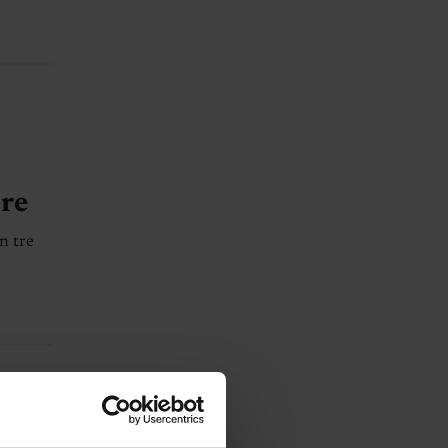
öre
n tre