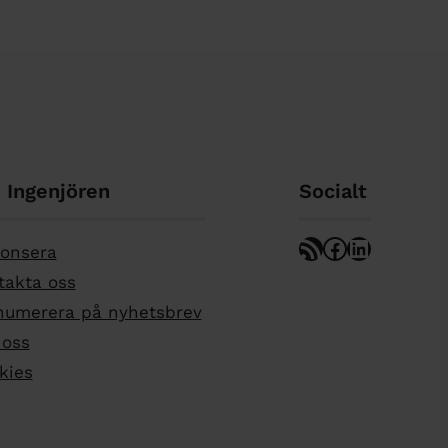
Ingenjören
Socialt
RSS Feed
Facebook
LinkedIn
onsera
takta oss
numerera på nyhetsbrev
oss
kies