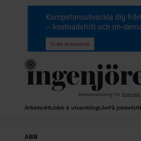
Medlemstidning för
Sveriges
Arbetsrätt
Jobb & utveckling
Lön
På jobbet
Ut
ABB