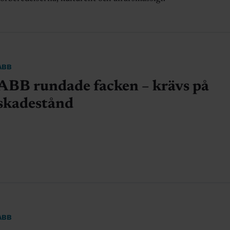
ABB
ABB rundade facken – krävs på
skadestånd
ABB