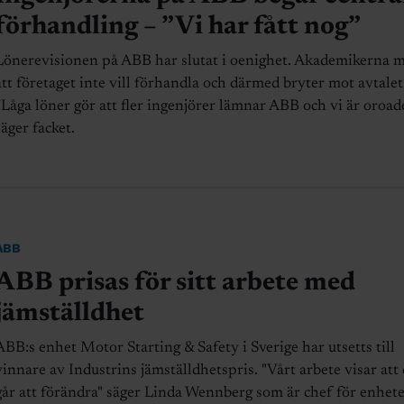
förhandling – ”Vi har fått nog”
Lönerevisionen på ABB har slutat i oenighet. Akademikerna 
att företaget inte vill förhandla och därmed bryter mot avtalet
”Låga löner gör att fler ingenjörer lämnar ABB och vi är oroad
säger facket.
ABB
ABB prisas för sitt arbete med
jämställdhet
ABB:s enhet Motor Starting & Safety i Sverige har utsetts till
vinnare av Industrins jämställdhetspris. "Vårt arbete visar att 
går att förändra" säger Linda Wennberg som är chef för enhete