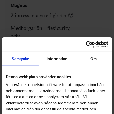
Magnus
2 intressanta ytterligheter 🙂
Medborgarlön + flexicurity,
och:
Kort-och-låg-A-kassa + nästan-omöjligt-
att-säga-upp-folk
Samtycke
Information
Om
05 november 2010
Svara
Denna webbplats använder cookies
Laban
Vi använder enhetsidentifierare för att anpassa innehållet
och annonserna till användarna, tillhandahålla funktioner
Det kolliderar inte med min grundsyn!
för sociala medier och analysera vår trafik. Vi
Världen har faktiskt ändrat sig sedan 30-
vidarebefordrar även sådana identifierare och annan
talet.
information från din enhet till de sociala medier och