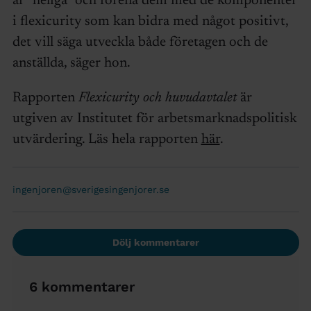
är ”heliga” och förena dem med de komponenter
i flexicurity som kan bidra med något positivt,
det vill säga utveckla både företagen och de
anställda, säger hon.
Rapporten
Flexicurity och huvudavtalet
är
utgiven av Institutet för arbetsmarknadspolitisk
utvärdering. Läs hela rapporten
här
.
ingenjoren@sverigesingenjorer.se
Dölj kommentarer
6 kommentarer