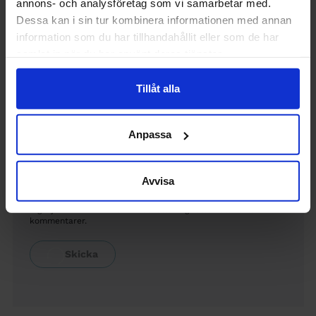
annons- och analysföretag som vi samarbetar med.
Dessa kan i sin tur kombinera informationen med annan
information som du har tillhandahållit eller som de har
samlat in när du har använt deras tjänster.
Namn
(Visas offentligt)
Tillåt alla
Anpassa
Email
(Visas inte offentligt)
Avvisa
Skriv en mejladress där vi kan nå dig. Om du är medlem,
använd gärna den mejladress du har lämnat till Sveriges
Ingenjörer. Redaktionen förbehåller sig rätten att korta i
kommentarer.