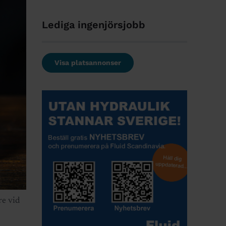
Lediga ingenjörsjobb
Visa platsannonser
re vid