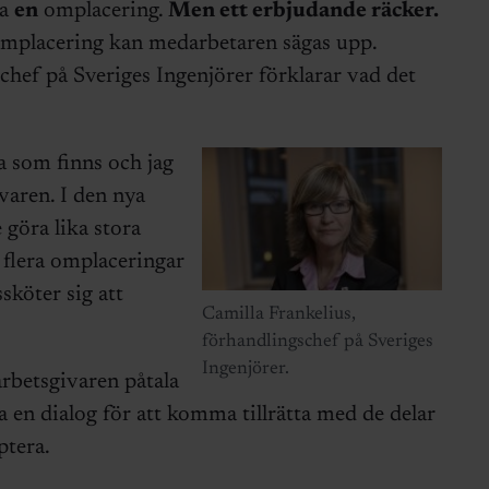
da
en
omplacering.
Men ett erbjudande räcker.
omplacering kan medarbetaren sägas upp.
chef på Sveriges Ingenjörer förklarar vad det
a som finns och jag
ivaren. I den nya
 göra lika stora
 flera omplaceringar
sköter sig att
Camilla Frankelius,
förhandlingschef på Sveriges
Ingenjörer.
rbetsgivaren påtala
en dialog för att komma tillrätta med de delar
ptera.