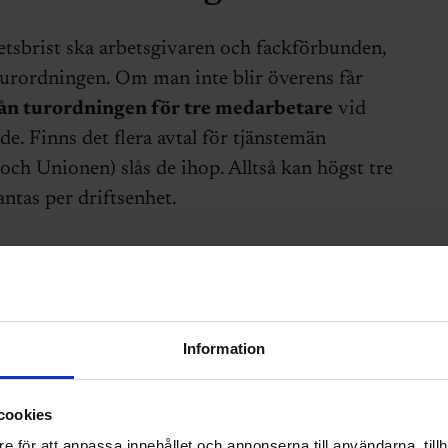
tsbrist ska arbetsgivaren och fackförbunden,
turordningen. Om man inte blir överens får
ån turordningen för tre medarbetare
vid
e. Finns det flera avtal för tjänstemän
och Unionen) slås de ihop. Alltså kan högst tre
ntas per driftsenhet.
l fler undantag
er för nya undantag vid uppsägningar. Alltså
Information
tsgivare göra tre nya undantag från
cookies
e för att anpassa innehållet och annonserna till användarna, tillh