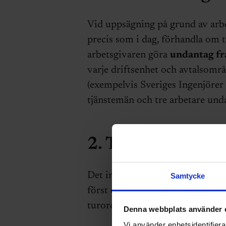
Vid uppsägning på grund av arbe
precis som i dag, förhandla om 
arbetsgivaren göra
undantag fr
varje driftsenhet och avtalsområd
(exempelvis Sveriges Ingenjörer 
tjänstemän och tre arbetare unda
2. Tre månader til
Det införs en gräns på tre månad
Samtycke
först efter tre månader kan arbe
turordningen.
Denna webbplats använder 
Vi använder enhetsidentifierar