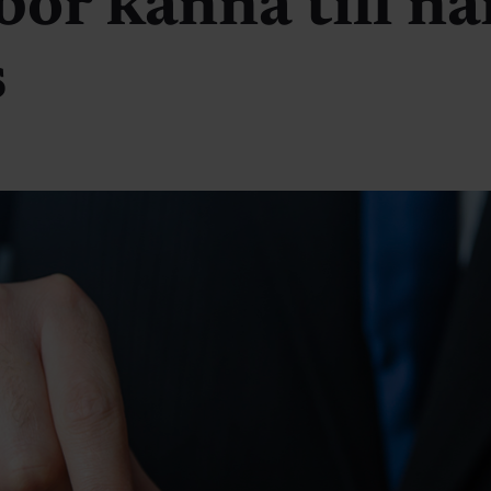
bör känna till nä
s