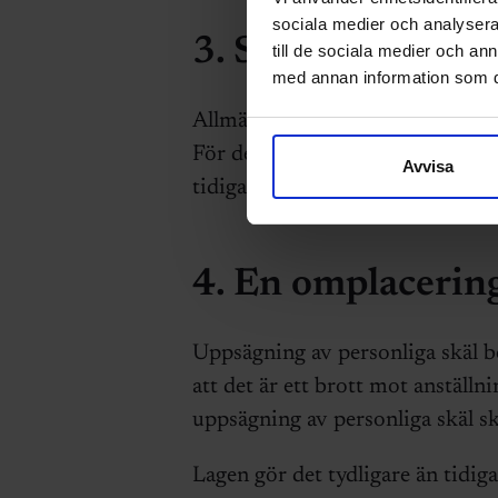
sociala medier och analysera 
3. Snabbare tillsv
till de sociala medier och a
med annan information som du 
Allmän visstidsanställning försvi
För den krävs det nu bara ett år f
Avvisa
tidigare två år).
4. En omplacerin
Uppsägning av personliga skäl be
att det är ett brott mot anställni
uppsägning av personliga skäl sk
Lagen gör det tydligare än tidiga