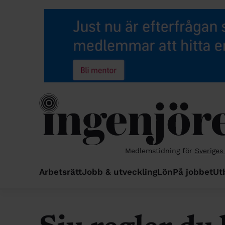
Medlemstidning för
Sveriges
Arbetsrätt
Jobb & utveckling
Lön
På jobbet
Ut