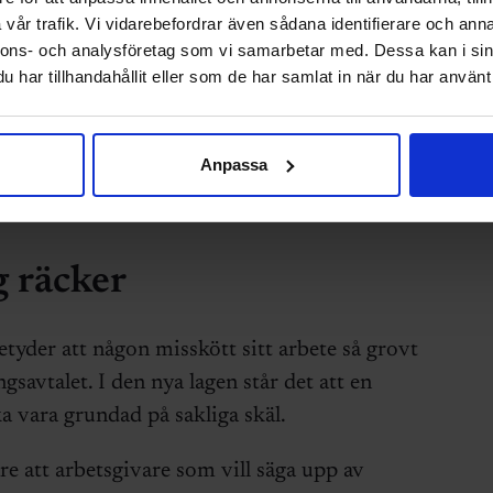
vår trafik. Vi vidarebefordrar även sådana identifierare och anna
idareanställd
nnons- och analysföretag som vi samarbetar med. Dessa kan i sin
har tillhandahållit eller som de har samlat in när du har använt 
nner och ersätts av särskild visstidsanställning.
ör att övergå i en tillsvidareanställning (från
Anpassa
g räcker
tyder att någon misskött sitt arbete så grovt
ngsavtalet. I den nya lagen står det att en
a vara grundad på sakliga skäl.
re att arbetsgivare som vill säga upp av