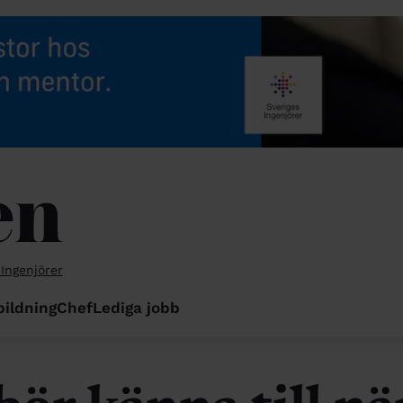
 Ingenjörer
bildning
Chef
Lediga jobb