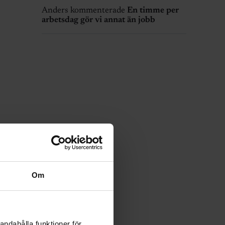
Anders kommenterade
En timme per
arbetsdag gör vi annat än jobb
Om
andahålla funktioner för