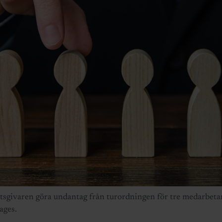
etsgivaren göra undantag från turordningen för tre medarbeta
ages.