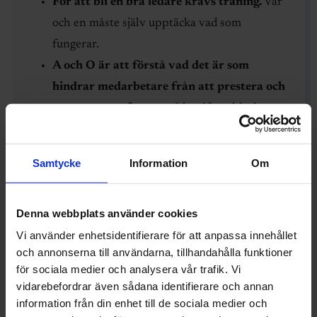
För att bli en bra ledare krävs träning.
Var
och en måste själv upptäcka vad som
fungerar.
A och O är att förstå vad det är som
hindrar medarbetare från att prestera och
processer att fungera.
Identifiera hindren
och hitta lösningar för att få bort dem.
Det är sällan medarbetarnas fel att det
Samtycke
Information
Om
uppstår problem.
Det är systemen och
processerna som behöver justeras.
Denna webbplats använder cookies
En coach eller mentor kan vara ett stort
Vi använder enhetsidentifierare för att anpassa innehållet
stöd.
Till skillnad från chefs egen chef ställer
och annonserna till användarna, tillhandahålla funktioner
coachen inga krav. Hen ställer frågor som
för sociala medier och analysera vår trafik. Vi
kan ge nya perspektiv som leder fram till nya
vidarebefordrar även sådana identifierare och annan
lösningar.
information från din enhet till de sociala medier och