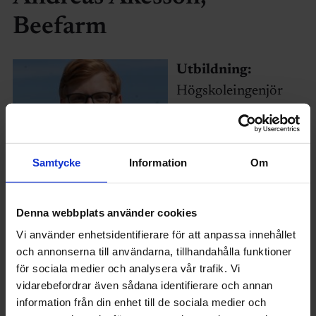
Beefarm
Utbildning:
Högskoleingenjör
från
Samtycke
Information
Om
Denna webbplats använder cookies
Andreas Åkesson
Vi använder enhetsidentifierare för att anpassa innehållet
Utvecklingsingenjörsprogrammet, Högskolan i
och annonserna till användarna, tillhandahålla funktioner
Halmstad.
för sociala medier och analysera vår trafik. Vi
vidarebefordrar även sådana identifierare och annan
information från din enhet till de sociala medier och
Har du länge drömt om att bli företagare?