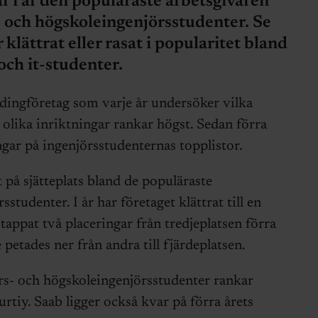
r i år den populäraste arbetsgivaren
- och högskoleingenjörsstudenter. Se
klättrat eller rasat i popularitet bland
och it-studenter.
dingföretag som varje år undersöker vilka
olika inriktningar rankar högst. Sedan förra
ngar på ingenjörsstudenternas topplistor.
på sjätteplats bland de populäraste
studenter. I år har företaget klättrat till en
tappat två placeringar från tredjeplatsen förra
e petades ner från andra till fjärdeplatsen.
rs- och högskoleingenjörsstudenter rankar
rtiy. Saab ligger också kvar på förra årets