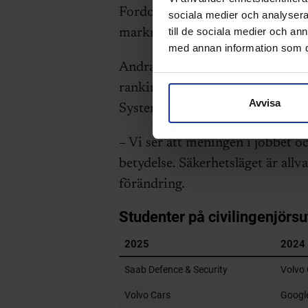
Fordonsindustrin ligger alltid h
sociala medier och analysera 
till de sociala medier och a
marknadsför sig mot studenter, o
med annan information som du 
Andra exempel på arbetsgivare s
rankinglista jämfört med förra 
Avvisa
Systems.
– Vi ser att meningen i jobbet oc
betydelse. Säkerhetsläget är allv
förändring.