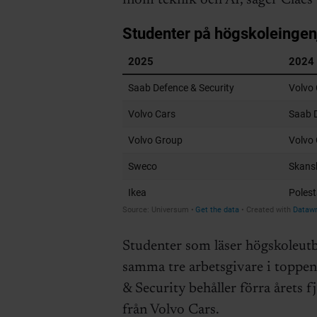
inom teknik och AI, säger Claes
Studenter som läser högskoleutbi
samma tre arbetsgivare i toppen
& Security behåller förra årets f
från Volvo Cars.