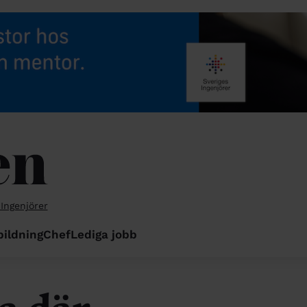
 Ingenjörer
bildning
Chef
Lediga jobb