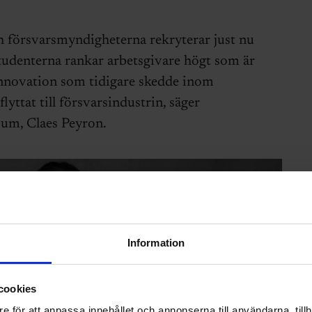
ch försvarsmyndigheterna rekryterar just nu
tudenterna rankar arbetsgivare högt som är
innovation som tidigare skedde inom
lyttat till försvarsindustrin, säger
sum, Claes Peyron.
Information
cookies
e för att anpassa innehållet och annonserna till användarna, tillh