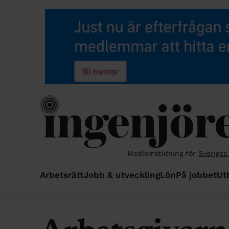
Medlemstidning för
Sveriges
Arbetsrätt
Jobb & utveckling
Lön
På jobbet
Ut