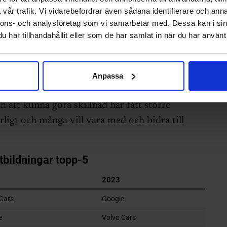
ögt men det beror på att de hela tiden
vår trafik. Vi vidarebefordrar även sådana identifierare och anna
nnons- och analysföretag som vi samarbetar med. Dessa kan i sin
avsett om de rekryterar eller inte, menar han.
har tillhandahållit eller som de har samlat in när du har använt 
om har klättrat på civilingenjörernas
året är Ericsson, Försvarsmakten och BAE
Anpassa
h att kunna göra skillnad har fått större
arligt och många vill vara med och bidra till