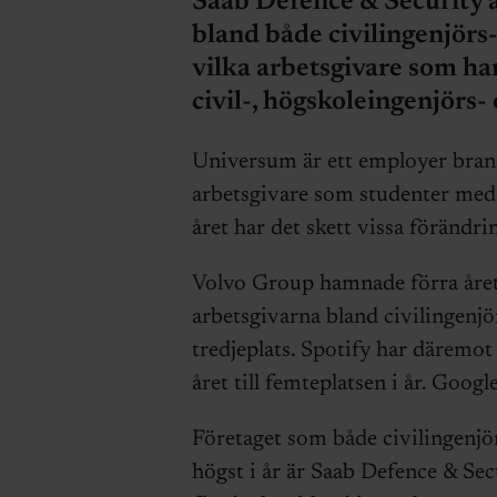
Saab Defence & Security ä
bland både civilingenjörs
vilka arbetsgivare som har 
civil-, högskoleingenjörs- 
Universum är ett employer bran
arbetsgivare som studenter med 
året har det skett vissa förändri
Volvo Group hamnade förra året 
arbetsgivarna bland civilingenjörs
tredjeplats. Spotify har däremot 
året till femteplatsen i år. Googl
Företaget som både civilingenjö
högst i år är Saab Defence & Secu