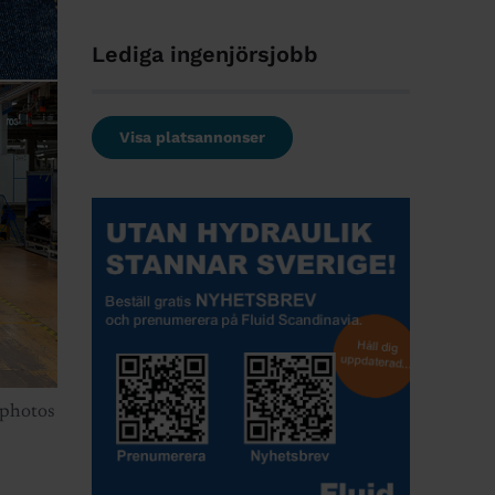
Lediga ingenjörsjobb
Visa platsannonser
tphotos