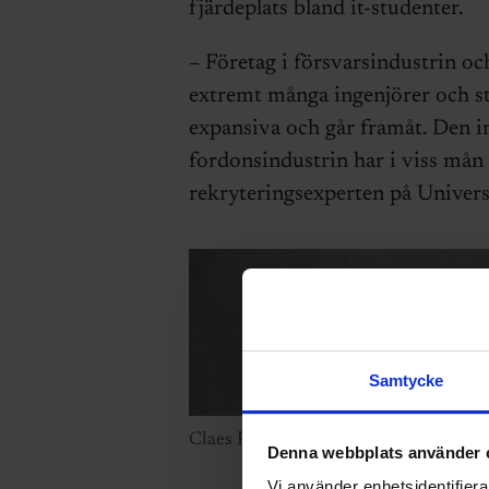
fjärdeplats bland it-studenter.
– Företag i försvarsindustrin o
extremt många ingenjörer och s
expansiva och går framåt. Den 
fordonsindustrin har i viss mån f
rekryteringsexperten på Univer
Samtycke
Claes Peyron, Universum.
Denna webbplats använder 
Vi använder enhetsidentifierar