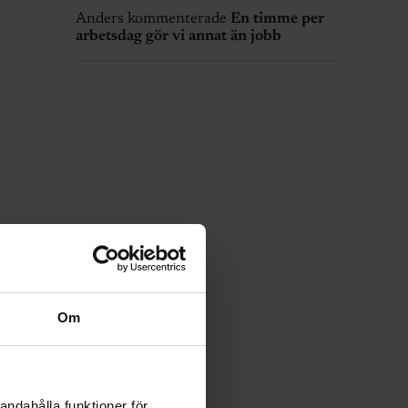
Anders kommenterade
En timme per
arbetsdag gör vi annat än jobb
Om
andahålla funktioner för